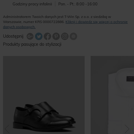
Godziny pracy infolinii
Pon. - Pt.: 8:00 -16:00
Administratorem Twoich danych jest T-Win Sp. z o.o. z siedzibą w
Warszawie, numer KRS 0000722886.
Kliknij i dowiedz się więcej o ochronie
danych osobowych.
Udostępnij na Twitterze
Wyślij znajomemu
Udostępnij
Share Facebook
Udostępnij na Google+
Udostępnij na Google+
Udostępnij na Google+
Produkty pasujące do stylizacji