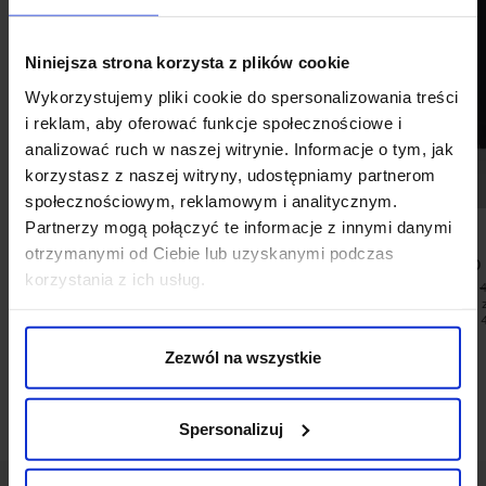
Niniejsza strona korzysta z plików cookie
Wykorzystujemy pliki cookie do spersonalizowania treści
i reklam, aby oferować funkcje społecznościowe i
analizować ruch w naszej witrynie. Informacje o tym, jak
korzystasz z naszej witryny, udostępniamy partnerom
społecznościowym, reklamowym i analitycznym.
Partnerzy mogą połączyć te informacje z innymi danymi
otrzymanymi od Ciebie lub uzyskanymi podczas
KAMIZELKA DO ZESTAWU
BLUZA BUSETO
korzystania z ich usług.
MORGANO BEŻOWA SLIM FIT
99,00 ZŁ
799,00 ZŁ
Najniższa cena 
promocją:
Zezwól na wszystkie
Spersonalizuj