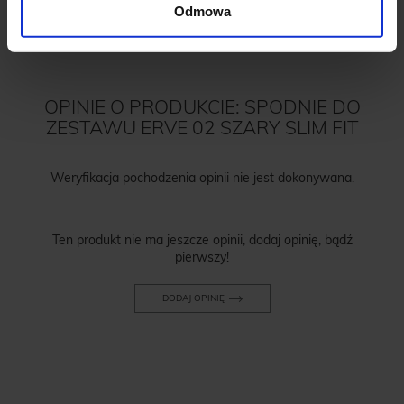
Odmowa
OPINIE O PRODUKCIE: SPODNIE DO
ZESTAWU ERVE 02 SZARY SLIM FIT
Weryfikacja pochodzenia opinii nie jest dokonywana.
Ten produkt nie ma jeszcze opinii, dodaj opinię, bądź
pierwszy!
DODAJ OPINIĘ