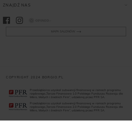
ZNAJDŹ NAS
Opineo
MAPA SALONÓW
COPYRIGHT 2024 BORGIO.PL
Przedsiębiorca uzyskał subwencji finansową w ramach programu
rządowego„Tarcza Finansowa 1.0 Polskiego Funduszu Rozwoju dla
Mikro, Małych i średnich Firm”, udzieloną przez PFR SA.
Przedsiębiorca uzyskał subwencji finansową w ramach programu
rządowego„Tarcza Finansowa 2.0 Polskiego Funduszu Rozwoju dla
Mikro, Małych i średnich Firm”, udzieloną przez PFR SA.