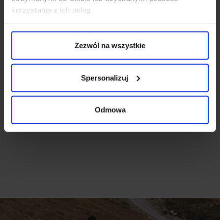
MĘSKIE CASUAL TAVOLETO BIAŁE
korzystania z ich usług.
SLIM FIT
Zezwól na wszystkie
Weryfikacja pochodzenia opinii nie jest dokonywana.
Spersonalizuj
Ten produkt nie ma jeszcze opinii, dodaj opinię, bądź
pierwszy!
Odmowa
DODAJ OPINIĘ