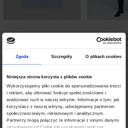
T SHIRT COVO BŁĘKITNY (BL1)
SPODNIE DO ZES
CZARNY S
149,00 ZŁ
299,0
Zgoda
Szczegóły
O plikach cookies
Niniejsza strona korzysta z plików cookie
Wykorzystujemy pliki cookie do spersonalizowania treści
i reklam, aby oferować funkcje społecznościowe i
analizować ruch w naszej witrynie. Informacje o tym, jak
korzystasz z naszej witryny, udostępniamy partnerom
społecznościowym, reklamowym i analitycznym.
Partnerzy mogą połączyć te informacje z innymi danymi
OPINIE O PRODUKCIE: SPODNIE
otrzymanymi od Ciebie lub uzyskanymi podczas