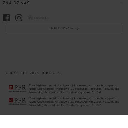
ZNAJDŹ NAS
Opineo
MAPA SALONÓW
COPYRIGHT 2024 BORGIO.PL
Przedsiębiorca uzyskał subwencji finansową w ramach programu
rządowego„Tarcza Finansowa 1.0 Polskiego Funduszu Rozwoju dla
Mikro, Małych i średnich Firm”, udzieloną przez PFR SA.
Przedsiębiorca uzyskał subwencji finansową w ramach programu
rządowego„Tarcza Finansowa 2.0 Polskiego Funduszu Rozwoju dla
Mikro, Małych i średnich Firm”, udzieloną przez PFR SA.