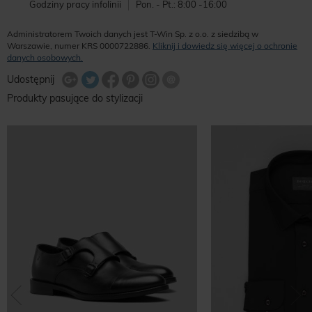
Godziny pracy infolinii
Pon. - Pt.: 8:00 -16:00
Administratorem Twoich danych jest T-Win Sp. z o.o. z siedzibą w
Warszawie, numer KRS 0000722886.
Kliknij i dowiedz się więcej o ochronie
danych osobowych.
Udostępnij na Twitterze
Wyślij znajomemu
Udostępnij
Share Facebook
Udostępnij na Google+
Udostępnij na Google+
Udostępnij na Google+
Produkty pasujące do stylizacji