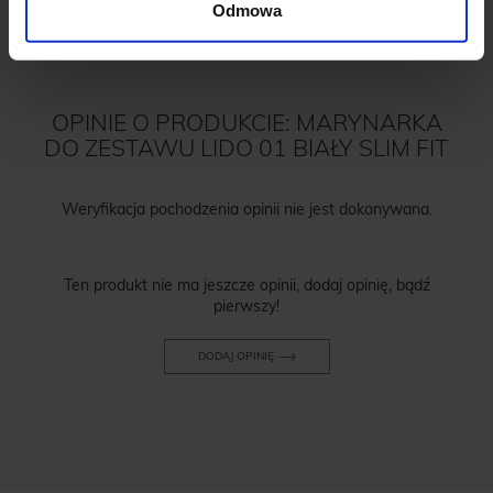
Odmowa
OPINIE O PRODUKCIE: MARYNARKA
DO ZESTAWU LIDO 01 BIAŁY SLIM FIT
Weryfikacja pochodzenia opinii nie jest dokonywana.
Ten produkt nie ma jeszcze opinii, dodaj opinię, bądź
pierwszy!
DODAJ OPINIĘ