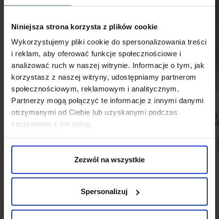
Niniejsza strona korzysta z plików cookie
Wykorzystujemy pliki cookie do spersonalizowania treści
i reklam, aby oferować funkcje społecznościowe i
analizować ruch w naszej witrynie. Informacje o tym, jak
korzystasz z naszej witryny, udostępniamy partnerom
społecznościowym, reklamowym i analitycznym.
Partnerzy mogą połączyć te informacje z innymi danymi
otrzymanymi od Ciebie lub uzyskanymi podczas
KAMIZELKA DO ZESTAWU LODI
SPODNIE DO ZES
korzystania z ich usług.
SLIM FIT GREIGE
SZARY SL
279,00 ZŁ
199,00 ZŁ
399,00 ZŁ
Najniższa cena z 30 dni przed
Najniższa cena 
promocją:
399,00 zł
promocją:
Zezwól na wszystkie
Spersonalizuj