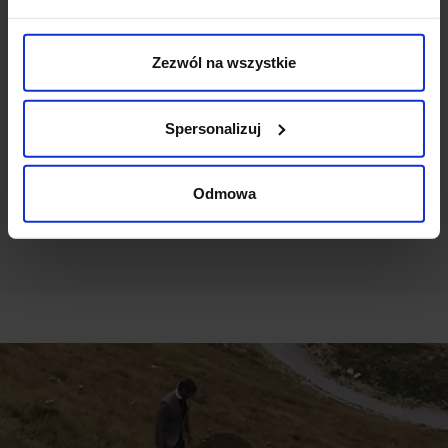
Weryfikacja pochodzenia opinii nie jest dokonywana.
Zezwól na wszystkie
Ten produkt nie ma jeszcze opinii, dodaj opinię, bądź
pierwszy!
Spersonalizuj
DODAJ OPINIĘ
Odmowa