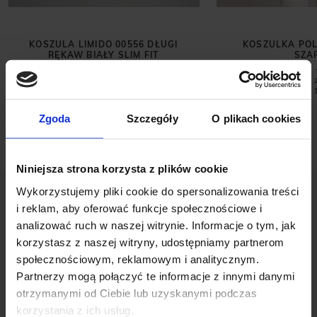
KOSZULA LIMIDO 00556 DŁUGI
KOSZULKA POL
RĘKAW BIAŁY SLIM FIT
SZA
199,00 ZŁ
129,00 ZŁ
249,00 ZŁ
Najniższa cena z 30 dni przed
Najniższa cena 
promocją:
249,00 zł
promocją:
Zgoda
Szczegóły
O plikach cookies
Niniejsza strona korzysta z plików cookie
Wykorzystujemy pliki cookie do spersonalizowania treści
i reklam, aby oferować funkcje społecznościowe i
analizować ruch w naszej witrynie. Informacje o tym, jak
korzystasz z naszej witryny, udostępniamy partnerom
społecznościowym, reklamowym i analitycznym.
OPINIE O PRODUKCIE: SPODNIE
Partnerzy mogą połączyć te informacje z innymi danymi
MĘSKIE CASUAL ALTISSIMO
otrzymanymi od Ciebie lub uzyskanymi podczas
BRĄZOWE SLIM FIT
korzystania z ich usług.