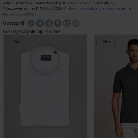
Administratorem Twoich danych jest T-Win Sp. z o.o. z siedzibą w
Warszawie, numer KRS 0000722886.
Kliknij i dowiedz się więcej o ochronie
danych osobowych.
Udostępnij na Twitterze
Wyślij znajomemu
Udostępnij
Share Facebook
Udostępnij na Google+
Udostępnij na Google+
Udostępnij na Google+
Nasi styliści polecają również:
-20
%
-35
%