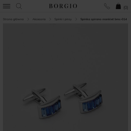
(
0
)
Strona główna
Akcesoria
Spinki i pinsy
Spinka spirano mankiet bmc-014