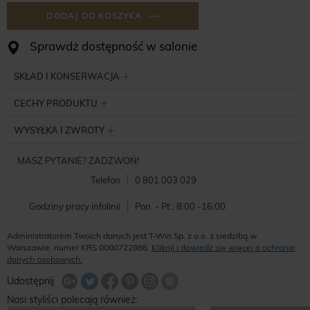
DODAJ DO KOSZYKA
Sprawdż dostępność w salonie
SKŁAD I KONSERWACJA
CECHY PRODUKTU
WYSYŁKA I ZWROTY
MASZ PYTANIE? ZADZWOŃ!
Telefon
0 801 003 029
Godziny pracy infolinii
Pon. - Pt.: 8:00 -16:00
Administratorem Twoich danych jest T-Win Sp. z o.o. z siedzibą w
Warszawie, numer KRS 0000722886.
Kliknij i dowiedz się więcej o ochronie
danych osobowych.
Udostępnij na Twitterze
Wyślij znajomemu
Udostępnij
Share Facebook
Udostępnij na Google+
Udostępnij na Google+
Udostępnij na Google+
Nasi styliści polecają również: