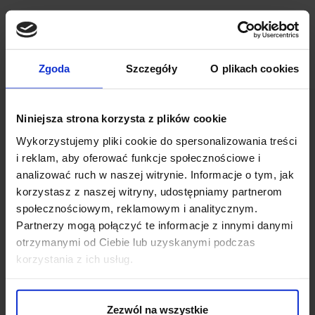
Zgoda
Szczegóły
O plikach cookies
Niniejsza strona korzysta z plików cookie
Wykorzystujemy pliki cookie do spersonalizowania treści
i reklam, aby oferować funkcje społecznościowe i
analizować ruch w naszej witrynie. Informacje o tym, jak
OPINIE O PRODUKCIE: SPINKA
korzystasz z naszej witryny, udostępniamy partnerom
SPIRANO MANKIET BMC-014
społecznościowym, reklamowym i analitycznym.
Partnerzy mogą połączyć te informacje z innymi danymi
otrzymanymi od Ciebie lub uzyskanymi podczas
Weryfikacja pochodzenia opinii nie jest dokonywana.
korzystania z ich usług.
Ten produkt nie ma jeszcze opinii, dodaj opinię, bądź
pierwszy!
Zezwól na wszystkie