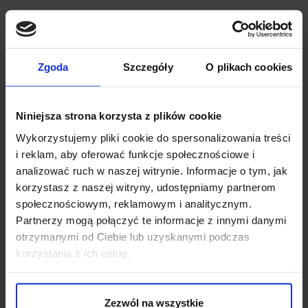
Zgoda
Szczegóły
O plikach cookies
Niniejsza strona korzysta z plików cookie
Wykorzystujemy pliki cookie do spersonalizowania treści
i reklam, aby oferować funkcje społecznościowe i
analizować ruch w naszej witrynie. Informacje o tym, jak
OPINIE O PRODUKCIE: KRAWAT
korzystasz z naszej witryny, udostępniamy partnerom
CLASSICO KCG3 GRANATOWY
społecznościowym, reklamowym i analitycznym.
Partnerzy mogą połączyć te informacje z innymi danymi
otrzymanymi od Ciebie lub uzyskanymi podczas
Weryfikacja pochodzenia opinii nie jest dokonywana.
korzystania z ich usług.
Ten produkt nie ma jeszcze opinii, dodaj opinię, bądź
pierwszy!
Zezwól na wszystkie