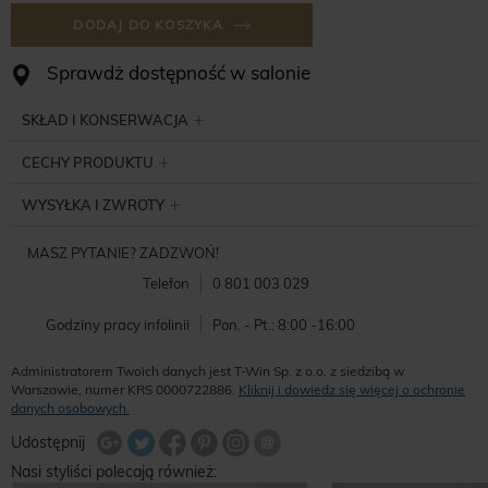
DODAJ DO KOSZYKA
Sprawdż dostępność w salonie
SKŁAD I KONSERWACJA
CECHY PRODUKTU
WYSYŁKA I ZWROTY
MASZ PYTANIE? ZADZWOŃ!
Telefon
0 801 003 029
Godziny pracy infolinii
Pon. - Pt.: 8:00 -16:00
Administratorem Twoich danych jest T-Win Sp. z o.o. z siedzibą w
Warszawie, numer KRS 0000722886.
Kliknij i dowiedz się więcej o ochronie
danych osobowych.
Udostępnij na Twitterze
Wyślij znajomemu
Udostępnij
Share Facebook
Udostępnij na Google+
Udostępnij na Google+
Udostępnij na Google+
Nasi styliści polecają również: