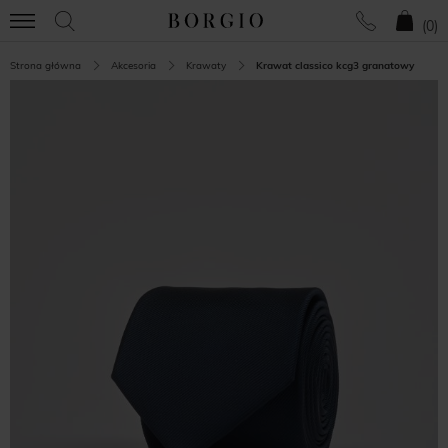
(
0
)
Strona główna
Akcesoria
Krawaty
Krawat classico kcg3 granatowy