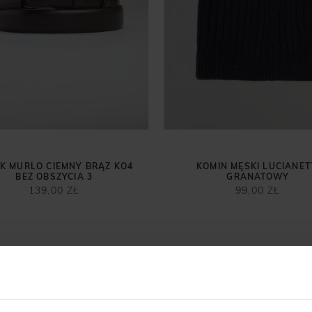
K MURLO CIEMNY BRĄZ KO4
KOMIN MĘSKI LUCIANET
BEZ OBSZYCIA 3
GRANATOWY
139,00 ZŁ
99,00 ZŁ