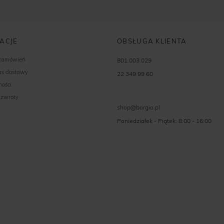
ACJE
OBSŁUGA KLIENTA
 zamówień
801 003 029
zas dostawy
22 349 99 60
ności
 zwroty
shop@borgio.pl
Poniedziałek - Piątek: 8:00 - 16:00