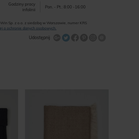
Godziny pracy
Pon. - Pt.: 8:00 -16:00
infolinii
-Win Sp. z o.o. z siedzibą w Warszawie, numer KRS
ęcej o ochronie danych osobowych.
Udostępnij na Twitterze
Wyślij znajome
Udostępnij
Share Facebook
Udostępnij na Google+
Udostępnij na Google+
Udostępnij na Google+