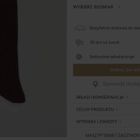
Bezpłatna dostawa do sa
30 dni na zwrot
Naturalne włoskie kroje
DODAJ DO KO
Sprawdż dostęp
SKŁAD I KONSERWACJA
CECHY PRODUKTU
WYSYŁKA I ZWROTY
MASZ PYTANIE? ZADZWOŃ