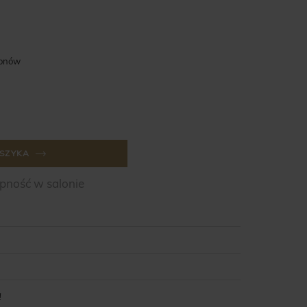
lonów
SZYKA
ność w salonie
!