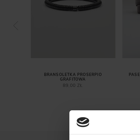
6 SZARY
BRANSOLETKA PROSERPIO
PASE
GRAFITOWA
89,00 ZŁ