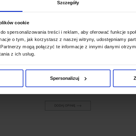
Szczegóły
 plików cookie
do spersonalizowania treści i reklam, aby oferować funkcje sp
OPINIE O PRODUKCIE: SKARPETY
ormacje o tym, jak korzystasz z naszej witryny, udostępniamy p
SOFT COTTON BLEND BRĄZOWE
(BR2)
Partnerzy mogą połączyć te informacje z innymi danymi otrzym
nia z ich usług.
Weryfikacja pochodzenia opinii nie jest dokonywana.
Spersonalizuj
Z
Ten produkt nie ma jeszcze opinii, dodaj opinię, bądź
pierwszy!
DODAJ OPINIĘ