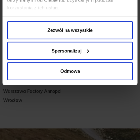
Poznań Factory
korzystania z ich usług.
Radom
Siedlce
Stalowa Wola
Zezwól na wszystkie
Szczecin
Toruń
Spersonalizuj
Wieluń
Zielona Góra
Odmowa
Piła
Jelenia Góra
Warszawa Factory Annopol
Wrocław