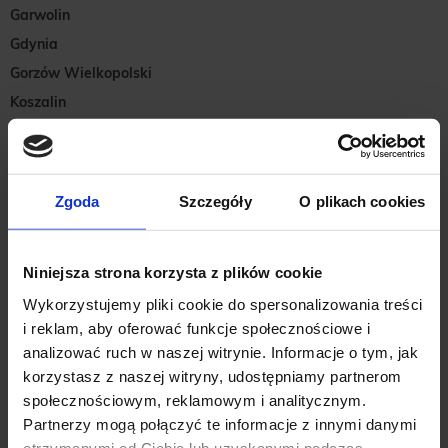
Garwolin
Gdynia
Gorzów Wielkopolski
Koszalin
Kraków
Kraków Factory
Kraków Designer Outlet
Zgoda
Szczegóły
O plikach cookies
Leszno
Lidzbark Warmiński
Niniejsza strona korzysta z plików cookie
Mława
Wykorzystujemy pliki cookie do spersonalizowania treści
Nadarzyn
i reklam, aby oferować funkcje społecznościowe i
Opole
analizować ruch w naszej witrynie. Informacje o tym, jak
Ostrołęka
korzystasz z naszej witryny, udostępniamy partnerom
Płońsk
społecznościowym, reklamowym i analitycznym.
Poznań
Partnerzy mogą połączyć te informacje z innymi danymi
otrzymanymi od Ciebie lub uzyskanymi podczas