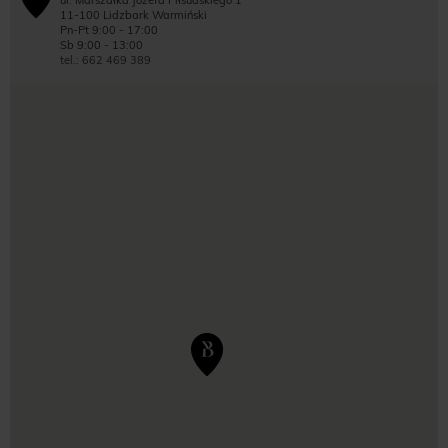
ul. Marszałka Józefa Piłsudskiego 1
11-100 Lidzbark Warmiński
Pn-Pt 9:00 - 17:00
Sb 9:00 - 13:00
tel.: 662 469 389