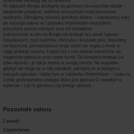
doskonale układają się na sylwetce.
W salonach Borgio dostępne są garnitury na wszystkie okazje –
eleganckie przyjęcia, rodzinne uroczystości oraz biznesowe
spotkania. Oferujemy również garnitury ślubne – zapraszamy więc
do naszego salonu w Lidzbarku Warmińskim wszystkich
przyszłych panów młodych oraz ich świadków.
Jednocześnie w ofercie Borgio nie brakuje też ubrań typowo
casualowych, czyli swetrów, chinosów i koszulek polo. Stawiamy
na klasyczne, ponadczasowe kroje, które nie wyjdą z mody w
ciągu jednego sezonu. Kupisz też u nas okrycia wierzchnie np.
eleganckie płaszcze oraz ciepłe kurtki. Do kompletu brakuje już
tylko obuwia – je także mamy w swojej ofercie. Na wypadek
gdybyś nie mógł się w niej odnaleźć, pamiętaj że w każdym z
naszych salonów – także tym w Lidzbarku Warmińskim – czeka na
Ciebie profesjonalna obsługa, która jest gotowa Ci doradzić w
wyborze – czy to garnituru czy innego ubrania.
Pozostałe salony
Czeladź
Częstochowa