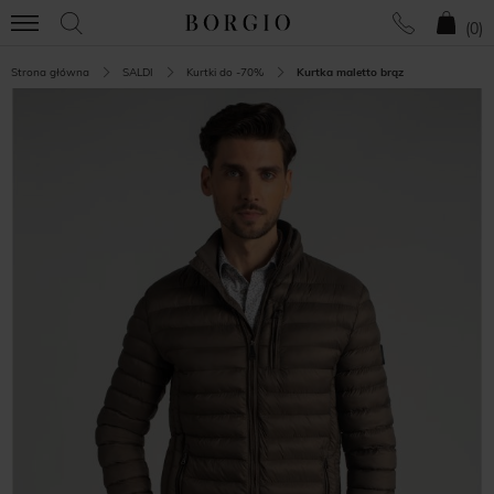
(
0
)
Strona główna
SALDI
Kurtki do -70%
Kurtka maletto brąz