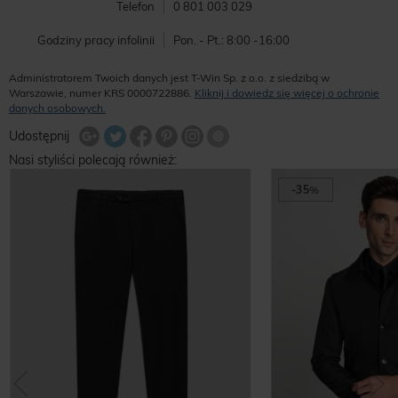
Telefon
0 801 003 029
Godziny pracy infolinii
Pon. - Pt.: 8:00 -16:00
Administratorem Twoich danych jest T-Win Sp. z o.o. z siedzibą w
Warszawie, numer KRS 0000722886.
Kliknij i dowiedz się więcej o ochronie
danych osobowych.
Udostępnij na Twitterze
Wyślij znajomemu
Udostępnij
Share Facebook
Udostępnij na Google+
Udostępnij na Google+
Udostępnij na Google+
Nasi styliści polecają również:
-35
%