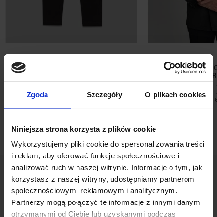
SPODNIE SAGLIANO CZARNY
PŁASZCZ PRZEJŚ
SLIM FIT
CZA
299,00 ZŁ
449,00 ZŁ
Najniższa cena 
Zgoda
Szczegóły
O plikach cookies
promocją:
Niniejsza strona korzysta z plików cookie
Wykorzystujemy pliki cookie do spersonalizowania treści
i reklam, aby oferować funkcje społecznościowe i
analizować ruch w naszej witrynie. Informacje o tym, jak
korzystasz z naszej witryny, udostępniamy partnerom
społecznościowym, reklamowym i analitycznym.
Partnerzy mogą połączyć te informacje z innymi danymi
otrzymanymi od Ciebie lub uzyskanymi podczas