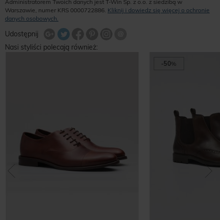
Administratorem Twoich danych jest T-Win Sp. z o.o. z siedzibą w
Warszawie, numer KRS 0000722886.
Kliknij i dowiedz się więcej o ochronie
danych osobowych.
Udostępnij na Twitterze
Wyślij znajomemu
Udostępnij
Share Facebook
Udostępnij na Google+
Udostępnij na Google+
Udostępnij na Google+
Nasi styliści polecają również:
-50
%