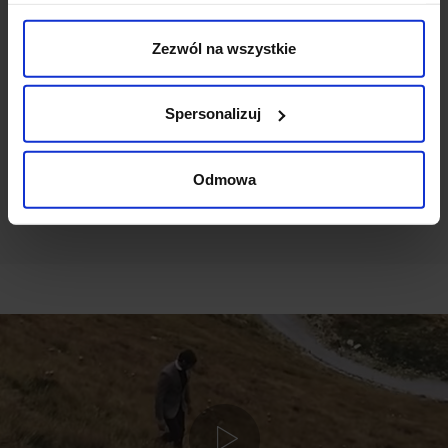
Weryfikacja pochodzenia opinii nie jest dokonywana.
Zezwól na wszystkie
Ten produkt nie ma jeszcze opinii, dodaj opinię, bądź
pierwszy!
Spersonalizuj
DODAJ OPINIĘ
Odmowa