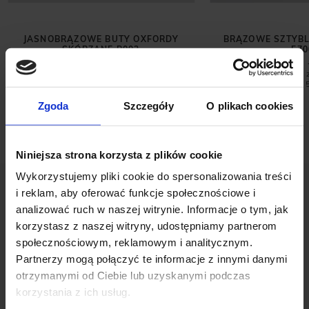
JASNOBRĄZOWE BUTY OXFORDY
BRĄZOWE SZTYBL
SKÓRZANE P002
F70
699,00 ZŁ
299,00 ZŁ
Najniższa cena 
promocją:
Zgoda
Szczegóły
O plikach cookies
Niniejsza strona korzysta z plików cookie
Wykorzystujemy pliki cookie do spersonalizowania treści
i reklam, aby oferować funkcje społecznościowe i
analizować ruch w naszej witrynie. Informacje o tym, jak
korzystasz z naszej witryny, udostępniamy partnerom
społecznościowym, reklamowym i analitycznym.
OPINIE O PRODUKCIE: GRANATOWE
Partnerzy mogą połączyć te informacje z innymi danymi
MOKASYNY ZAMSZOWE B310
otrzymanymi od Ciebie lub uzyskanymi podczas
korzystania z ich usług.