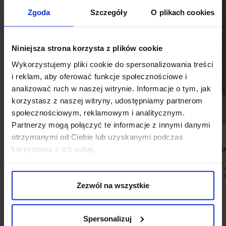
Zgoda
Szczegóły
O plikach cookies
Niniejsza strona korzysta z plików cookie
Wykorzystujemy pliki cookie do spersonalizowania treści
i reklam, aby oferować funkcje społecznościowe i
analizować ruch w naszej witrynie. Informacje o tym, jak
korzystasz z naszej witryny, udostępniamy partnerom
społecznościowym, reklamowym i analitycznym.
Partnerzy mogą połączyć te informacje z innymi danymi
otrzymanymi od Ciebie lub uzyskanymi podczas
korzystania z ich usług.
KOSZULA LENTELLA 00594 DŁUGI
BLUZA FUMO
RĘKAW CZARNY SLIM FIT
299,00 ZŁ
99,00 ZŁ
279,00 ZŁ
Najniższa cena 
Najniższa cena z 30 dni przed
promocją:
promocją:
279,00 zł
Zezwól na wszystkie
Spersonalizuj