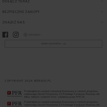
DOŁĄCZ TERAZ
BEZPIECZNE ZAKUPY
ZNAJDŹ NAS
Opineo
MAPA SALONÓW
COPYRIGHT 2024 BORGIO.PL
Przedsiębiorca uzyskał subwencji finansową w ramach programu
rządowego„Tarcza Finansowa 1.0 Polskiego Funduszu Rozwoju dla
Mikro, Małych i średnich Firm”, udzieloną przez PFR SA.
Przedsiębiorca uzyskał subwencji finansową w ramach programu
rządowego„Tarcza Finansowa 2.0 Polskiego Funduszu Rozwoju dla