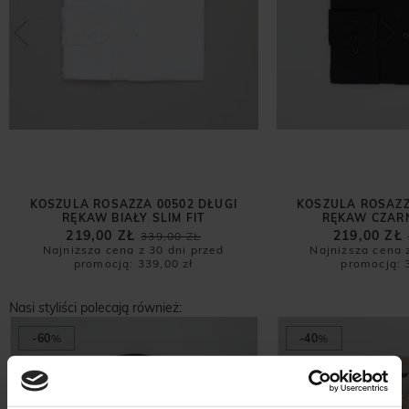
KOSZULA ROSAZZA 00502 DŁUGI
KOSZULA ROSAZZ
RĘKAW BIAŁY SLIM FIT
RĘKAW CZARN
219,00 ZŁ
219,00 ZŁ
339,00 ZŁ
Najniższa cena z 30 dni przed
Najniższa cena 
promocją:
339,00 zł
promocją:
Nasi styliści polecają również:
-60
%
-40
%