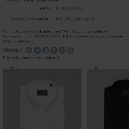
MASZ PYTANIE? ZADZWOŃ!
Telefon
0 801 003 029
Godziny pracy infolinii
Pon. - Pt.: 8:00 -16:00
Administratorem Twoich danych jest T-Win Sp. z o.o. z siedzibą w
Warszawie, numer KRS 0000722886.
Kliknij i dowiedz się więcej o ochronie
danych osobowych.
Udostępnij na Twitterze
Wyślij znajomemu
Udostępnij
Share Facebook
Udostępnij na Google+
Udostępnij na Google+
Udostępnij na Google+
Produkty pasujące do stylizacji
%
%