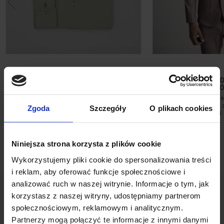
KOSZULA LUMIA 00647 DŁUGI
MARYNARKA D
RĘKAW ZIELONA SLIM FIT
LUMARZO RÓŻ
249,00 ZŁ
399,00 ZŁ
1
Najniższa cena 
Zgoda
Szczegóły
O plikach cookies
promocją:
1
Niniejsza strona korzysta z plików cookie
Wykorzystujemy pliki cookie do spersonalizowania treści
i reklam, aby oferować funkcje społecznościowe i
analizować ruch w naszej witrynie. Informacje o tym, jak
korzystasz z naszej witryny, udostępniamy partnerom
społecznościowym, reklamowym i analitycznym.
Partnerzy mogą połączyć te informacje z innymi danymi