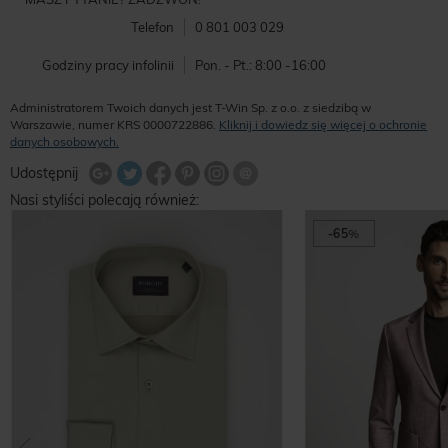
Telefon
0 801 003 029
Godziny pracy infolinii
Pon. - Pt.: 8:00 -16:00
Administratorem Twoich danych jest T-Win Sp. z o.o. z siedzibą w
Warszawie, numer KRS 0000722886.
Kliknij i dowiedz się więcej o ochronie
danych osobowych.
Udostępnij na Twitterze
Wyślij znajomemu
Udostępnij
Share Facebook
Udostępnij na Google+
Udostępnij na Google+
Udostępnij na Google+
Nasi styliści polecają również:
-65
%