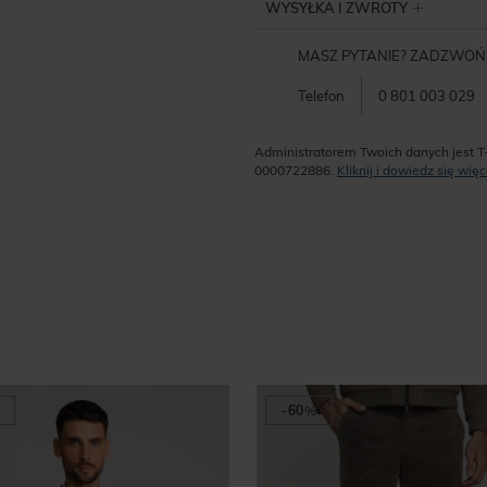
WYSYŁKA I ZWROTY
MASZ PYTANIE? ZADZWOŃ
Telefon
0 801 003 029
Administratorem Twoich danych jest T
0000722886.
Kliknij i dowiedz się wi
-60
%