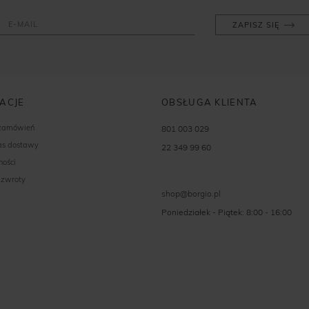
ZAPISZ SIĘ
ACJE
OBSŁUGA KLIENTA
 zamówień
801 003 029
zas dostawy
22 349 99 60
ności
 zwroty
shop@borgio.pl
Poniedziałek - Piątek: 8:00 - 16:00