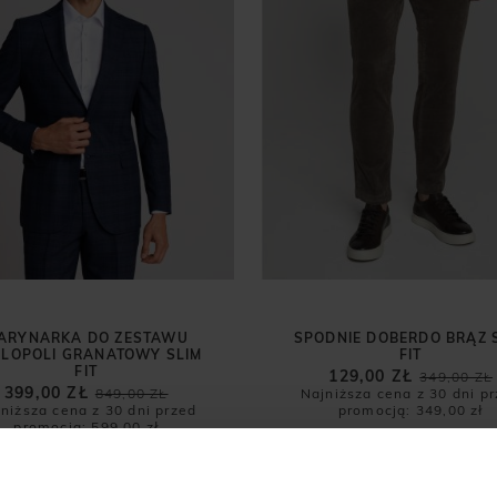
ARYNARKA DO ZESTAWU
SPODNIE DOBERDO BRĄZ 
LOPOLI GRANATOWY SLIM
FIT
FIT
129,00 ZŁ
349,00 ZŁ
399,00 ZŁ
849,00 ZŁ
Najniższa cena z 30 dni p
niższa cena z 30 dni przed
promocją:
349,00 zł
promocją:
599,00 zł