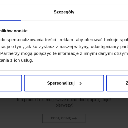
Szczegóły
 plików cookie
do spersonalizowania treści i reklam, aby oferować funkcje sp
ormacje o tym, jak korzystasz z naszej witryny, udostępniamy p
OPINIE O PRODUKCIE: KOSZULA
Partnerzy mogą połączyć te informacje z innymi danymi otrzym
SIMERIA 00375 DŁUGI RĘKAW
nia z ich usług.
BŁĘKIT CLASSIC FIT
Weryfikacja pochodzenia opinii nie jest dokonywana.
Spersonalizuj
Z
Ten produkt nie ma jeszcze opinii, dodaj opinię, bądź
pierwszy!
DODAJ OPINIĘ