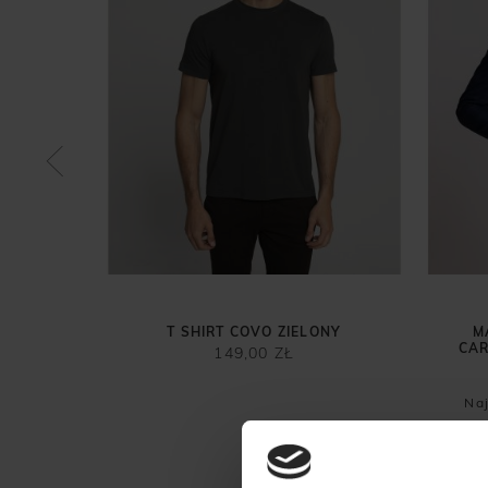
ESTAWU
ZARNE
T SHIRT COVO ZIELONY
M
CAR
149,00 ZŁ
Naj