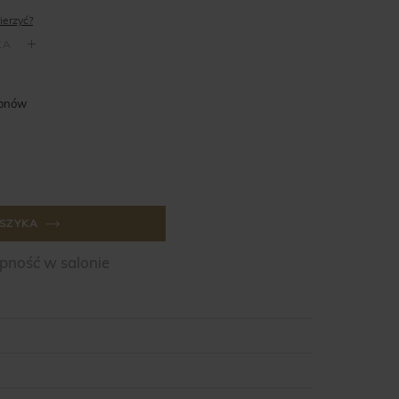
ierzyć?
lonów
SZYKA
ność w salonie