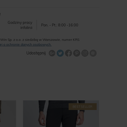
!
Godziny pracy
Pon. - Pt.: 8:00 -16:00
infolinii
-Win Sp. z o.o. z siedzibą w Warszawie, numer KRS
ęcej o ochronie danych osobowych.
Udostępnij na Twitterze
Wyślij znajome
Udostępnij
Share Facebook
Udostępnij na Google+
Udostępnij na Google+
Udostępnij na Google+
BESTSELLER
-65
%