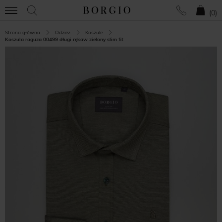
(
0
)
Strona główna
Odzież
Koszule
Koszula raguza 00499 długi rękaw zielony slim fit