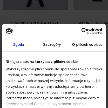
SPODNIE DO ZESTAWU CAVE
SPODNIE SAGLIA
GRANATOWY SLIM FIT
SLIM 
99,00 ZŁ
299,0
399,00 ZŁ
Najniższa cena z 30 dni przed
promocją:
129,00 zł
Zgoda
Szczegóły
O plikach cookies
Niniejsza strona korzysta z plików cookie
Wykorzystujemy pliki cookie do spersonalizowania treści
i reklam, aby oferować funkcje społecznościowe i
analizować ruch w naszej witrynie. Informacje o tym, jak
korzystasz z naszej witryny, udostępniamy partnerom
społecznościowym, reklamowym i analitycznym.
Partnerzy mogą połączyć te informacje z innymi danymi
OPINIE O PRODUKCIE: KOSZULA
otrzymanymi od Ciebie lub uzyskanymi podczas
RAGUZA 00499 DŁUGI RĘKAW