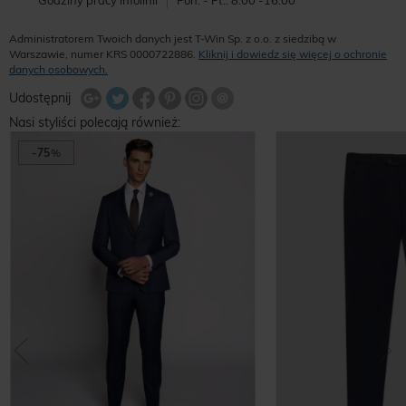
Godziny pracy infolinii
Pon. - Pt.: 8:00 -16:00
Administratorem Twoich danych jest T-Win Sp. z o.o. z siedzibą w
Warszawie, numer KRS 0000722886.
Kliknij i dowiedz się więcej o ochronie
danych osobowych.
Udostępnij na Twitterze
Wyślij znajomemu
Udostępnij
Share Facebook
Udostępnij na Google+
Udostępnij na Google+
Udostępnij na Google+
Nasi styliści polecają również:
-75
%