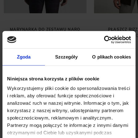
MARYNARKA DO ZESTAWU NARO
PŁASZCZ RIZZ
02 BORDOWA W KRATĘ SLIM FIT
1 299,
299,00 ZŁ
699,00 ZŁ
Najniższa cena z 30 dni przed
promocją:
699,00 zł
Zgoda
Szczegóły
O plikach cookies
Niniejsza strona korzysta z plików cookie
Wykorzystujemy pliki cookie do spersonalizowania treści
i reklam, aby oferować funkcje społecznościowe i
analizować ruch w naszej witrynie. Informacje o tym, jak
korzystasz z naszej witryny, udostępniamy partnerom
społecznościowym, reklamowym i analitycznym.
Partnerzy mogą połączyć te informacje z innymi danymi
OPINIE O PRODUKCIE: KOSZULA
otrzymanymi od Ciebie lub uzyskanymi podczas
OLEGGIO 00469 DŁUGI RĘKAW