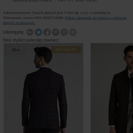
Godziny pracy infolinii
Pon. - Pt.: 8:00 -16:00
Administratorem Twoich danych jest T-Win Sp. z o.o. z siedzibą w
Warszawie, numer KRS 0000722886.
Kliknij i dowiedz się więcej o ochronie
danych osobowych.
Udostępnij na Twitterze
Wyślij znajomemu
Udostępnij
Share Facebook
Udostępnij na Google+
Udostępnij na Google+
Udostępnij na Google+
Nasi styliści polecają również:
BESTSELLER
-55
%