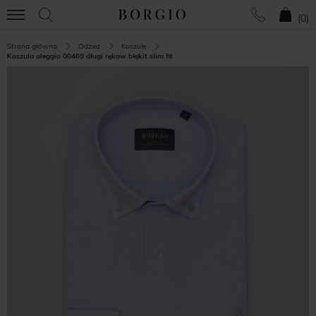
(
0
)
Strona główna
Odzież
Koszule
Koszula oleggio 00469 długi rękaw błękit slim fit