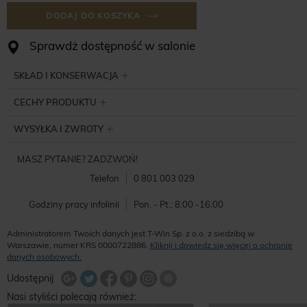
DODAJ DO KOSZYKA
Sprawdż dostępność w salonie
SKŁAD I KONSERWACJA
CECHY PRODUKTU
WYSYŁKA I ZWROTY
MASZ PYTANIE? ZADZWOŃ!
Telefon
0 801 003 029
Godziny pracy infolinii
Pon. - Pt.: 8:00 -16:00
Administratorem Twoich danych jest T-Win Sp. z o.o. z siedzibą w
Warszawie, numer KRS 0000722886.
Kliknij i dowiedz się więcej o ochronie
danych osobowych.
Udostępnij na Twitterze
Wyślij znajomemu
Udostępnij
Share Facebook
Udostępnij na Google+
Udostępnij na Google+
Udostępnij na Google+
Nasi styliści polecają również: