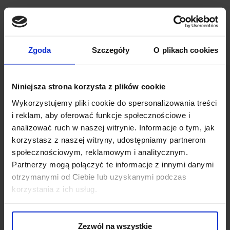
Zgoda
Szczegóły
O plikach cookies
Niniejsza strona korzysta z plików cookie
Wykorzystujemy pliki cookie do spersonalizowania treści
i reklam, aby oferować funkcje społecznościowe i
analizować ruch w naszej witrynie. Informacje o tym, jak
OPINIE O PRODUKCIE: CZAPKA
korzystasz z naszej witryny, udostępniamy partnerom
ALBENGA BEŻOWA
społecznościowym, reklamowym i analitycznym.
Partnerzy mogą połączyć te informacje z innymi danymi
otrzymanymi od Ciebie lub uzyskanymi podczas
Weryfikacja pochodzenia opinii nie jest dokonywana.
korzystania z ich usług.
Ten produkt nie ma jeszcze opinii, dodaj opinię, bądź
pierwszy!
Zezwól na wszystkie