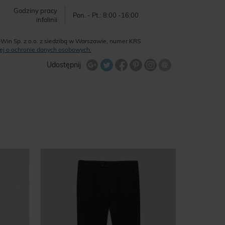
Godziny pracy
Pon. - Pt.: 8:00 -16:00
infolinii
-Win Sp. z o.o. z siedzibą w Warszawie, numer KRS
ęcej o ochronie danych osobowych.
Udostępnij na Twitterze
Wyślij znajome
Udostępnij
Share Facebook
Udostępnij na Google+
Udostępnij na Google+
Udostępnij na Google+
-40
%