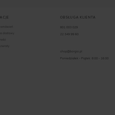
ACJE
OBSŁUGA KLIENTA
 zamówień
801 003 029
zas dostawy
22 349 99 60
ności
 zwroty
shop@borgio.pl
Poniedziałek - Piątek: 8:00 - 16:00