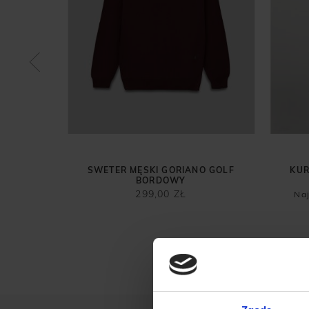
O GOLF
SWETER MĘSKI GORIANO GOLF
KUR
BORDOWY
299,00 ZŁ
Naj