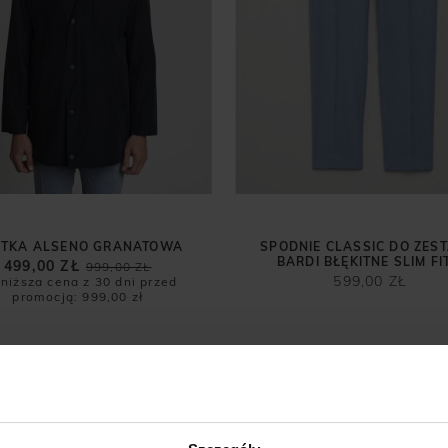
TKA ALSENO GRANATOWA
SPODNIE CLASSIC DO ZES
BARDI BŁĘKITNE SLIM FI
499,00 ZŁ
999,00 ZŁ
599,00 ZŁ
niższa cena z 30 dni przed
promocją:
999,00 zł