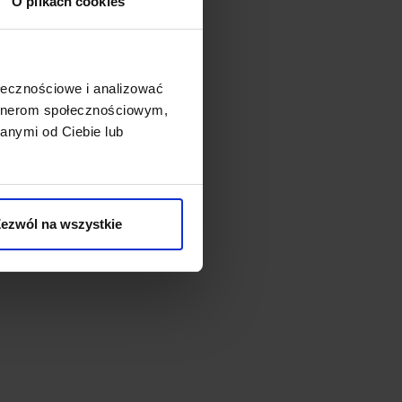
O plikach cookies
ołecznościowe i analizować
artnerom społecznościowym,
anymi od Ciebie lub
ezwól na wszystkie