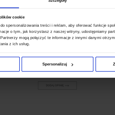
Szczegóły
 plików cookie
do spersonalizowania treści i reklam, aby oferować funkcje sp
OPINIE O PRODUKCIE: SPODNIE
ormacje o tym, jak korzystasz z naszej witryny, udostępniamy p
SAGLIANO BRĄZ SLIM FIT
Partnerzy mogą połączyć te informacje z innymi danymi otrzym
nia z ich usług.
Weryfikacja pochodzenia opinii nie jest dokonywana.
Spersonalizuj
Z
Ten produkt nie ma jeszcze opinii, dodaj opinię, bądź
pierwszy!
DODAJ OPINIĘ