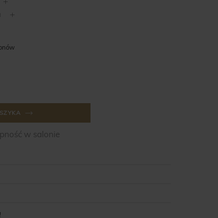
lonów
SZYKA
ność w salonie
!