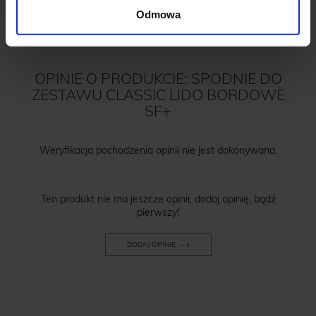
Odmowa
OPINIE O PRODUKCIE: SPODNIE DO
ZESTAWU CLASSIC LIDO BORDOWE
SF+
Weryfikacja pochodzenia opinii nie jest dokonywana.
Ten produkt nie ma jeszcze opinii, dodaj opinię, bądź
pierwszy!
DODAJ OPINIĘ