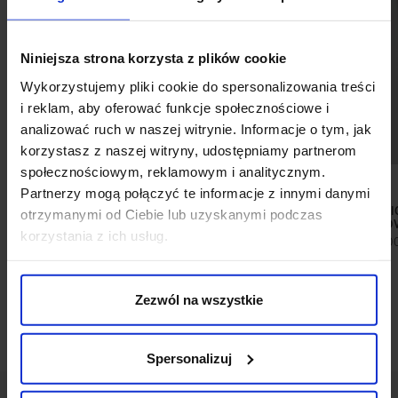
Niniejsza strona korzysta z plików cookie
Wykorzystujemy pliki cookie do spersonalizowania treści
i reklam, aby oferować funkcje społecznościowe i
analizować ruch w naszej witrynie. Informacje o tym, jak
korzystasz z naszej witryny, udostępniamy partnerom
społecznościowym, reklamowym i analitycznym.
Partnerzy mogą połączyć te informacje z innymi danymi
KOSZULA FLANELOWA FLUSSIA
SPODNIE CLASSI
otrzymanymi od Ciebie lub uzyskanymi podczas
00611 DŁUGI RĘKAW BEŻOWY
LODI FIOLETO
korzystania z ich usług.
RELAXED FIT
399,0
169,00 ZŁ
419,00 ZŁ
Najniższa cena z 30 dni przed
promocją:
419,00 zł
Zezwól na wszystkie
Spersonalizuj