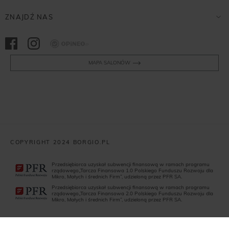
ZNAJDŹ NAS
Opineo
MAPA SALONÓW
COPYRIGHT 2024 BORGIO.PL
Przedsiębiorca uzyskał subwencji finansową w ramach programu
rządowego„Tarcza Finansowa 1.0 Polskiego Funduszu Rozwoju dla
Mikro, Małych i średnich Firm”, udzieloną przez PFR SA.
Przedsiębiorca uzyskał subwencji finansową w ramach programu
rządowego„Tarcza Finansowa 2.0 Polskiego Funduszu Rozwoju dla
Mikro, Małych i średnich Firm”, udzieloną przez PFR SA.