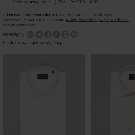
Godziny pracy infolinii
Pon. - Pt.: 8:00 -16:00
Administratorem Twoich danych jest T-Win Sp. z o.o. z siedzibą w
Warszawie, numer KRS 0000722886.
Kliknij i dowiedz się więcej o ochronie
danych osobowych.
Udostępnij na Twitterze
Wyślij znajomemu
Udostępnij
Share Facebook
Udostępnij na Google+
Udostępnij na Google+
Udostępnij na Google+
Produkty pasujące do stylizacji