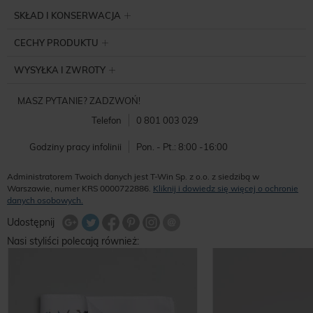
SKŁAD I KONSERWACJA
CECHY PRODUKTU
WYSYŁKA I ZWROTY
MASZ PYTANIE? ZADZWOŃ!
Telefon
0 801 003 029
Godziny pracy infolinii
Pon. - Pt.: 8:00 -16:00
Administratorem Twoich danych jest T-Win Sp. z o.o. z siedzibą w
Warszawie, numer KRS 0000722886.
Kliknij i dowiedz się więcej o ochronie
danych osobowych.
Udostępnij na Twitterze
Wyślij znajomemu
Udostępnij
Share Facebook
Udostępnij na Google+
Udostępnij na Google+
Udostępnij na Google+
Nasi styliści polecają również: