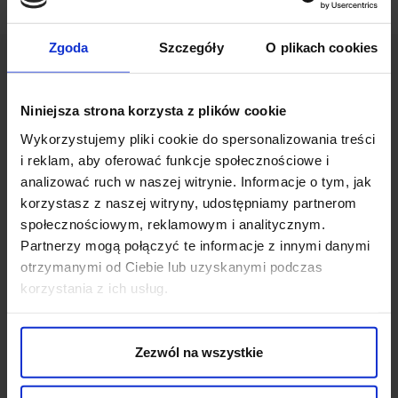
Zgoda
Szczegóły
O plikach cookies
Niniejsza strona korzysta z plików cookie
Wykorzystujemy pliki cookie do spersonalizowania treści
OPINIE O PRODUKCIE: SKARPETY
i reklam, aby oferować funkcje społecznościowe i
STRETCH COTTON BEŻOWE 40-45
analizować ruch w naszej witrynie. Informacje o tym, jak
korzystasz z naszej witryny, udostępniamy partnerom
społecznościowym, reklamowym i analitycznym.
Weryfikacja pochodzenia opinii nie jest dokonywana.
Partnerzy mogą połączyć te informacje z innymi danymi
otrzymanymi od Ciebie lub uzyskanymi podczas
korzystania z ich usług.
Ten produkt nie ma jeszcze opinii, dodaj opinię, bądź
pierwszy!
DODAJ OPINIĘ
Zezwól na wszystkie