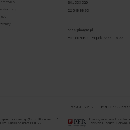
 zamówień
801 003 029
zas dostawy
22 349 99 60
ności
 zwroty
shop@borgio.pl
Poniedziałek - Piątek: 8:00 - 16:00
REGULAMIN
POLITYKA PR
programu rządowego„Tarcza Finansowa 1.0
Przedsiębiorca uzyskał subw
Firm”, udzieloną przez PFR SA.
Polskiego Funduszu Rozwoju dl