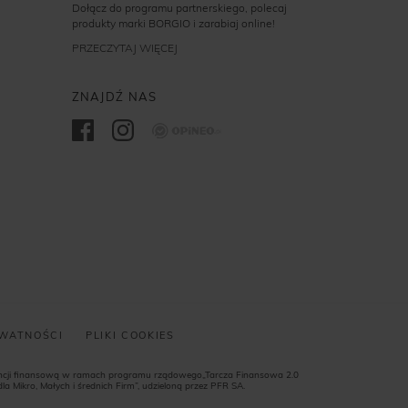
Dołącz do programu partnerskiego, polecaj
produkty marki BORGIO i zarabiaj online!
PRZECZYTAJ WIĘCEJ
ZNAJDŹ NAS
Opineo
YWATNOŚCI
PLIKI COOKIES
encji finansową w ramach programu rządowego„Tarcza Finansowa 2.0
a Mikro, Małych i średnich Firm”, udzieloną przez PFR SA.