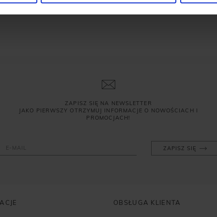
ZAPISZ SIĘ NA NEWSLETTER
JAKO PIERWSZY OTRZYMUJ INFORMACJE O NOWOŚCIACH I
PROMOCJACH!
ZAPISZ SIĘ
ACJE
OBSŁUGA KLIENTA