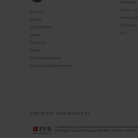
Składanie
Koszty i c
O marce
Formy płat
Kariera
Wymiany i
Klub BORGIO
FAQ
Salony
Franczyza
Porady
Karta podarunkowa
Kategorie okolicznościowe
COPYRIGHT 2024 BORGIO.PL
Przedsiębiorca uzyskał subwencji finansową w ramach 
Polskiego Funduszu Rozwoju dla Mikro, Małych i średnich 