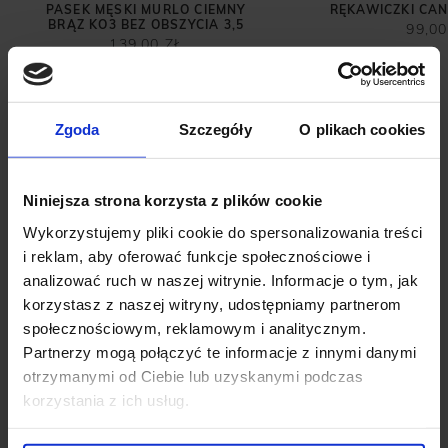
PASEK MĘSKI MURLO CIEMNY
RĘKAWICZKI CA
BRĄZ KO3 BEZ OBSZYCIA 3,5
99,00
139,00 ZŁ
Zgoda
Szczegóły
O plikach cookies
Niniejsza strona korzysta z plików cookie
Wykorzystujemy pliki cookie do spersonalizowania treści
i reklam, aby oferować funkcje społecznościowe i
analizować ruch w naszej witrynie. Informacje o tym, jak
korzystasz z naszej witryny, udostępniamy partnerom
OPINIE O PRODUKCIE: POSZETKA
społecznościowym, reklamowym i analitycznym.
COTONE C1 BIAŁA
Partnerzy mogą połączyć te informacje z innymi danymi
otrzymanymi od Ciebie lub uzyskanymi podczas
korzystania z ich usług.
Weryfikacja pochodzenia opinii nie jest dokonywana.