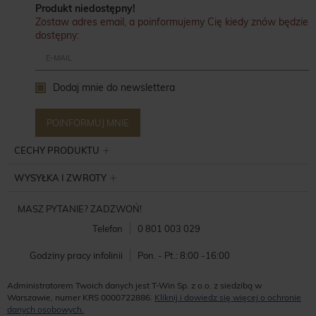
Produkt niedostępny!
Zostaw adres email, a poinformujemy Cię kiedy znów będzie
dostępny:
Dodaj mnie do newslettera
POINFORMUJ MNIE
CECHY PRODUKTU
WYSYŁKA I ZWROTY
MASZ PYTANIE? ZADZWOŃ!
Telefon
0 801 003 029
Godziny pracy infolinii
Pon. - Pt.: 8:00 -16:00
Administratorem Twoich danych jest T-Win Sp. z o.o. z siedzibą w
Warszawie, numer KRS 0000722886.
Kliknij i dowiedz się więcej o ochronie
danych osobowych.