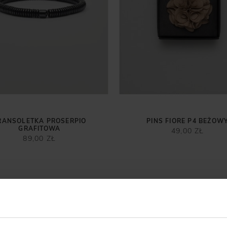
RANSOLETKA PROSERPIO
PINS FIORE P4 BEŻOW
GRAFITOWA
49,00 ZŁ
89,00 ZŁ