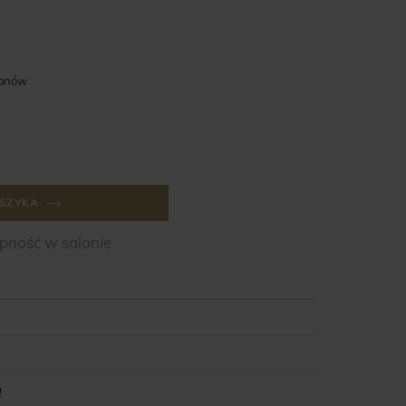
lonów
SZYKA
ność w salonie
!