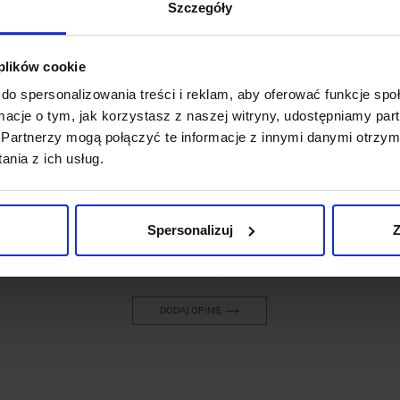
Szczegóły
 plików cookie
do spersonalizowania treści i reklam, aby oferować funkcje sp
OPINIE O PRODUKCIE: PASEK
ormacje o tym, jak korzystasz z naszej witryny, udostępniamy p
MĘSKI MURLO CZARNY KO3 BEZ
OBSZYCIA 3,5
Partnerzy mogą połączyć te informacje z innymi danymi otrzym
nia z ich usług.
Weryfikacja pochodzenia opinii nie jest dokonywana.
Spersonalizuj
Z
Ten produkt nie ma jeszcze opinii, dodaj opinię, bądź
pierwszy!
DODAJ OPINIĘ