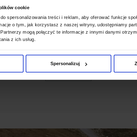
 plików cookie
OPINIE O PRODUKCIE: MUCHA
CLASSICO MCW2 BEŻOWA
do spersonalizowania treści i reklam, aby oferować funkcje sp
ormacje o tym, jak korzystasz z naszej witryny, udostępniamy p
Partnerzy mogą połączyć te informacje z innymi danymi otrzym
Weryfikacja pochodzenia opinii nie jest dokonywana.
nia z ich usług.
Ten produkt nie ma jeszcze opinii, dodaj opinię, bądź
pierwszy!
Spersonalizuj
Z
DODAJ OPINIĘ