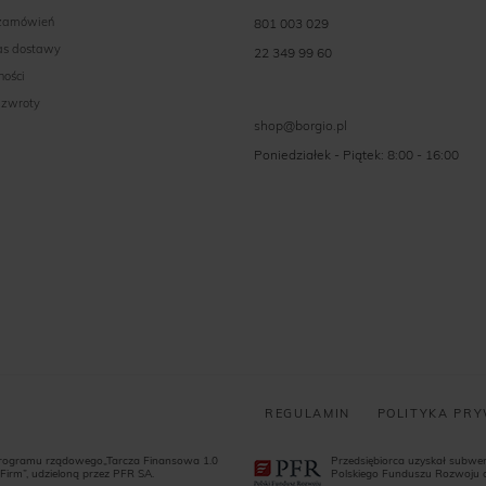
 zamówień
801 003 029
zas dostawy
22 349 99 60
ności
 zwroty
shop@borgio.pl
Poniedziałek - Piątek: 8:00 - 16:00
REGULAMIN
POLITYKA PR
programu rządowego„Tarcza Finansowa 1.0
Przedsiębiorca uzyskał subw
Firm”, udzieloną przez PFR SA.
Polskiego Funduszu Rozwoju dl