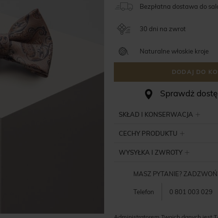
Bezpłatna dostawa do sa
30 dni na zwrot
Naturalne włoskie kroje
DODAJ DO KO
Sprawdż dostęp
SKŁAD I KONSERWACJA
CECHY PRODUKTU
WYSYŁKA I ZWROTY
MASZ PYTANIE? ZADZWOŃ
Telefon
0 801 003 029
Administratorem Twoich danych jest T