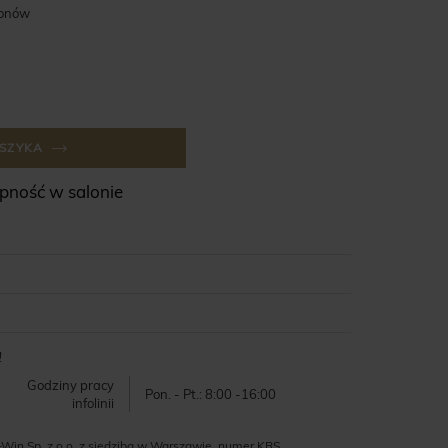
lonów
SZYKA
ność w salonie
!
Godziny pracy
Pon. - Pt.: 8:00 -16:00
infolinii
-Win Sp. z o.o. z siedzibą w Warszawie, numer KRS