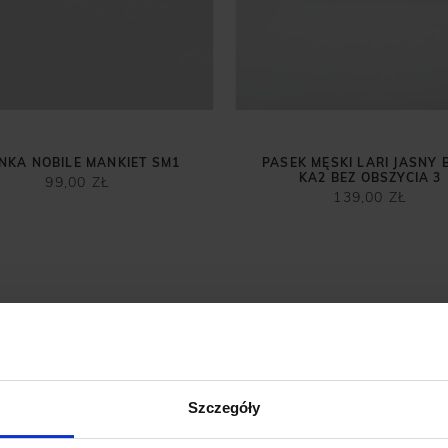
NKA NOBILE MANKIET SM1
PASEK MĘSKI LARI JASNY 
KA2 BEZ OBSZYCIA 3
99,00 ZŁ
139,00 ZŁ
Szczegóły