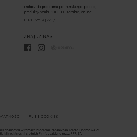
Dołącz do programu partnerskiego, polecaj
produkty marki BORGIO i zarabiaj online!
PRZECZYTAJ WIĘCEJ
ZNAJDŹ NAS
Opineo
YWATNOŚCI
PLIKI COOKIES
encji finansową w ramach programu rządowego„Tarcza Finansowa 2.0
a Mikro, Małych i średnich Firm”, udzieloną przez PFR SA.