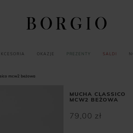
AKCESORIA
OKAZJE
PREZENTY
SALDI
N
ssico mcw2 beżowa
MUCHA CLASSICO
MCW2 BEŻOWA
79,00 zł