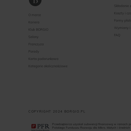
Składanie
Koszty i c
O marce
Formy płat
Kariera
Wymiany i
Klub BORGIO
FAQ
Salony
Franczyza
Porady
Karta podarunkowa
Kategorie okolicznościowe
COPYRIGHT 2024 BORGIO.PL
Przedsiębiorca uzyskał subwencji finansową w ramach 
Polskiego Funduszu Rozwoju dla Mikro, Małych i średnich 