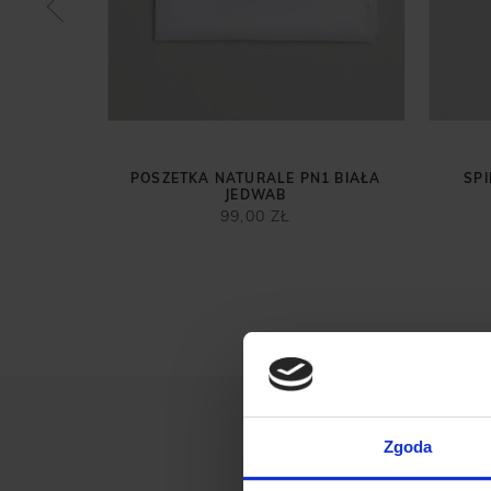
Y KO202
POSZETKA NATURALE PN1 BIAŁA
SPI
JEDWAB
99,00 ZŁ
Zgoda