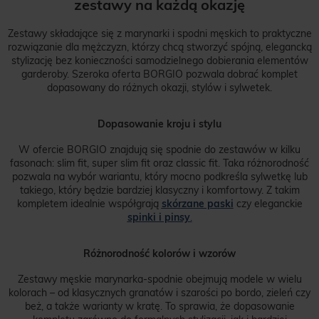
zestawy na każdą okazję
Zestawy składające się z marynarki i spodni męskich
to praktyczne
rozwiązanie dla mężczyzn, którzy chcą stworzyć spójną, elegancką
stylizację bez konieczności samodzielnego dobierania elementów
garderoby. Szeroka oferta BORGIO pozwala dobrać komplet
dopasowany do różnych okazji, stylów i sylwetek.
Dopasowanie kroju i stylu
W ofercie BORGIO znajdują się spodnie do zestawów w kilku
fasonach:
slim fit
,
super slim fit
oraz
classic fit
. Taka różnorodność
pozwala na wybór wariantu, który mocno podkreśla sylwetkę lub
takiego, który będzie bardziej klasyczny i komfortowy. Z takim
kompletem idealnie współgrają
skórzane paski
czy eleganckie
spinki i pinsy
.
Różnorodność kolorów i wzorów
Zestawy męskie marynarka-spodnie
obejmują modele w wielu
kolorach – od klasycznych granatów i szarości po bordo, zieleń czy
beż, a także warianty w kratę. To sprawia, że dopasowanie