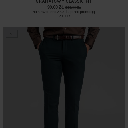
GRANATOWY CLASSIC FIT
99,00 ZŁ
300,00 ZŁ
Najniższa cena z 30 dni przed promocją:
129,00 zł
%