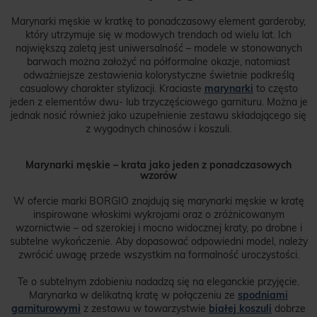
Marynarki męskie w kratkę to ponadczasowy element garderoby,
który utrzymuje się w modowych trendach od wielu lat. Ich
największą zaletą jest uniwersalność – modele w stonowanych
barwach można założyć na półformalne okazje, natomiast
odważniejsze zestawienia kolorystyczne świetnie podkreślą
casualowy charakter stylizacji. Kraciaste
marynarki
to często
jeden z elementów dwu- lub trzyczęściowego garnituru. Można je
jednak nosić również jako uzupełnienie zestawu składającego się
z wygodnych chinosów i koszuli.
Marynarki męskie – krata jako jeden z ponadczasowych
wzorów
W ofercie marki BORGIO znajdują się marynarki męskie w kratę
inspirowane włoskimi wykrojami oraz o zróżnicowanym
wzornictwie – od szerokiej i mocno widocznej kraty, po drobne i
subtelne wykończenie. Aby dopasować odpowiedni model, należy
zwrócić uwagę przede wszystkim na formalność uroczystości.
Te o subtelnym zdobieniu nadadzą się na eleganckie przyjęcie.
Marynarka w delikatną kratę w połączeniu ze
spodniami
garniturowymi
z zestawu w towarzystwie
białej koszuli
dobrze