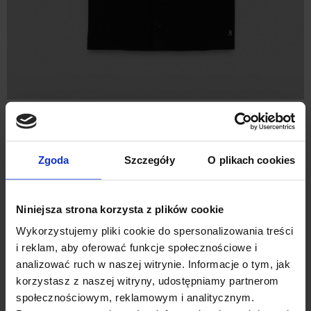
KOSZULA DO KOMPLETU VALLEVE
00660 KRÓTKI RĘKAW CZARNA
CLASSIC FIT
269,00 ZŁ
Zgoda
Szczegóły
O plikach cookies
%
Niniejsza strona korzysta z plików cookie
Wykorzystujemy pliki cookie do spersonalizowania treści
i reklam, aby oferować funkcje społecznościowe i
analizować ruch w naszej witrynie. Informacje o tym, jak
korzystasz z naszej witryny, udostępniamy partnerom
społecznościowym, reklamowym i analitycznym.