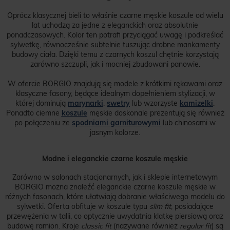
Oprócz klasycznej bieli to właśnie czarne męskie koszule od wielu
lat uchodzą za jedne z eleganckich oraz absolutnie
ponadczasowych. Kolor ten potrafi przyciągać uwagę i podkreślać
sylwetkę, równocześnie subtelnie tuszując drobne mankamenty
budowy ciała. Dzięki temu z czarnych koszul chętnie korzystają
zarówno szczupli, jak i mocniej zbudowani panowie.
W ofercie BORGIO znajdują się modele z krótkimi rękawami oraz
klasyczne fasony, będące idealnym dopełnieniem stylizacji, w
której dominują
marynarki
,
swetry
lub wzorzyste
kamizelki
.
Ponadto ciemne
koszule
męskie doskonale prezentują się również
po połączeniu ze
spodniami garniturowymi
lub chinosami w
jasnym kolorze.
Modne i eleganckie czarne koszule męskie
Zarówno w salonach stacjonarnych, jak i sklepie internetowym
BORGIO można znaleźć eleganckie czarne koszule męskie w
różnych fasonach, które ułatwiają dobranie właściwego modelu do
sylwetki. Oferta obfituje w koszule typu
slim fit
, posiadające
przewężenia w talii, co optycznie uwydatnia klatkę piersiową oraz
budowę ramion. Kroje
classic fit
(nazywane również
regular fit
) są