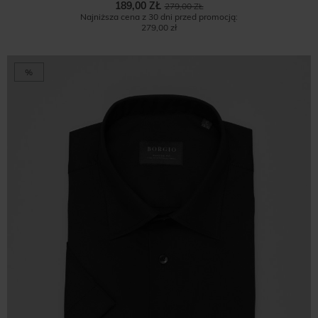
189,00 ZŁ
279,00 ZŁ
Najniższa cena z 30 dni przed promocją:
279,00 zł
%