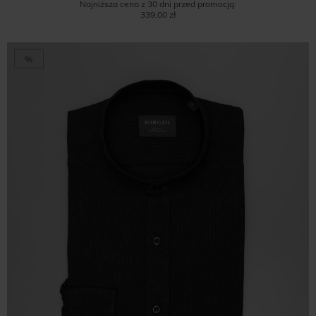
Najniższa cena z 30 dni przed promocją:
339,00 zł
%