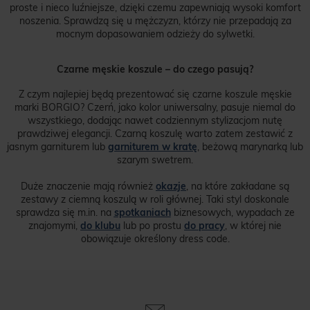
proste i nieco luźniejsze, dzięki czemu zapewniają wysoki komfort
noszenia. Sprawdzą się u mężczyzn, którzy nie przepadają za
mocnym dopasowaniem odzieży do sylwetki.
Czarne męskie koszule – do czego pasują?
Z czym najlepiej będą prezentować się czarne koszule męskie
marki BORGIO? Czerń, jako kolor uniwersalny, pasuje niemal do
wszystkiego, dodając nawet codziennym stylizacjom nutę
prawdziwej elegancji. Czarną koszulę warto zatem zestawić z
jasnym garniturem lub
garniturem w kratę
, beżową marynarką lub
szarym swetrem.
Duże znaczenie mają również
okazje
, na które zakładane są
zestawy z ciemną koszulą w roli głównej. Taki styl doskonale
sprawdza się m.in. na
spotkaniach
biznesowych, wypadach ze
znajomymi,
do klubu
lub po prostu
do pracy
, w której nie
obowiązuje określony dress code.