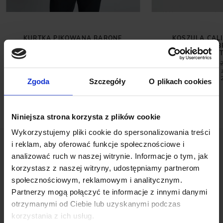
KURTKA PIKOWANA BARONE
KOSZULA CALI
CZARNY
DŁUGI RĘKAW B
FI
299,00 ZŁ
1 099,00 ZŁ
99,00 ZŁ
Najniższa cena z 30 dni przed
promocją:
399,00 zł
Najniższa cena 
promocją:
Zgoda
Szczegóły
O plikach cookies
Niniejsza strona korzysta z plików cookie
Wykorzystujemy pliki cookie do spersonalizowania treści
i reklam, aby oferować funkcje społecznościowe i
analizować ruch w naszej witrynie. Informacje o tym, jak
korzystasz z naszej witryny, udostępniamy partnerom
społecznościowym, reklamowym i analitycznym.
Partnerzy mogą połączyć te informacje z innymi danymi
OPINIE O PRODUKCIE: LONGSLEEVE
otrzymanymi od Ciebie lub uzyskanymi podczas
MILAZZO GRANATOWY
korzystania z ich usług.