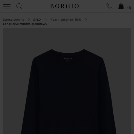
(
0
)
Strona główna
SALDI
Polo, t-shirty do -50%
Longsleeve milazzo granatowy