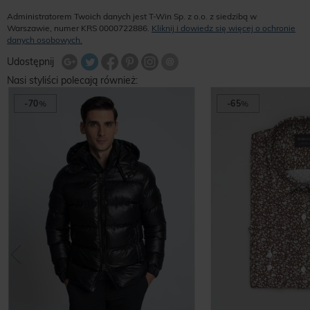
Administratorem Twoich danych jest T-Win Sp. z o.o. z siedzibą w
Warszawie, numer KRS 0000722886.
Kliknij i dowiedz się więcej o ochronie
danych osobowych.
Udostępnij na Twitterze
Wyślij znajomemu
Udostępnij
Share Facebook
Udostępnij na Google+
Udostępnij na Google+
Udostępnij na Google+
Nasi styliści polecają również:
-70
%
-65
%