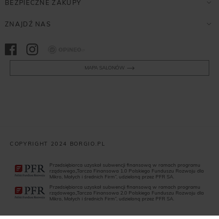
BEZPIECZNE ZAKUPY
ZNAJDŹ NAS
Opineo
MAPA SALONÓW
COPYRIGHT 2024 BORGIO.PL
Przedsiębiorca uzyskał subwencji finansową w ramach programu
rządowego„Tarcza Finansowa 1.0 Polskiego Funduszu Rozwoju dla
Mikro, Małych i średnich Firm”, udzieloną przez PFR SA.
Przedsiębiorca uzyskał subwencji finansową w ramach programu
rządowego„Tarcza Finansowa 2.0 Polskiego Funduszu Rozwoju dla
Mikro, Małych i średnich Firm”, udzieloną przez PFR SA.