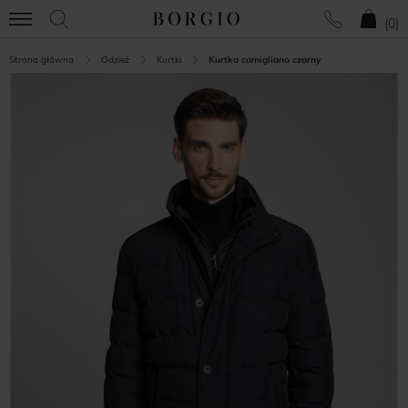
(
0
)
Strona główna
Odzież
Kurtki
Kurtka camigliano czarny