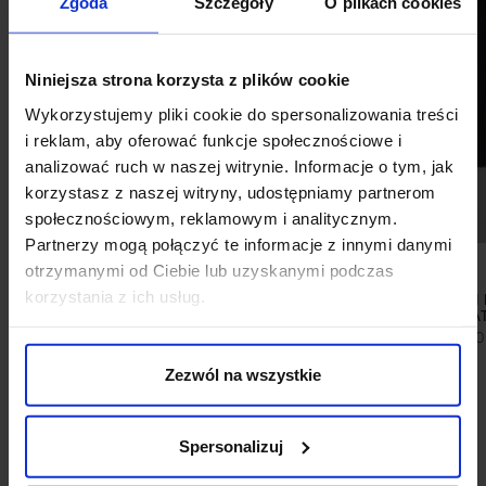
Zgoda
Szczegóły
O plikach cookies
Niniejsza strona korzysta z plików cookie
Wykorzystujemy pliki cookie do spersonalizowania treści
i reklam, aby oferować funkcje społecznościowe i
analizować ruch w naszej witrynie. Informacje o tym, jak
korzystasz z naszej witryny, udostępniamy partnerom
społecznościowym, reklamowym i analitycznym.
Partnerzy mogą połączyć te informacje z innymi danymi
otrzymanymi od Ciebie lub uzyskanymi podczas
korzystania z ich usług.
KOSZULA VELLETRI 00614 DŁUGI
KOMIN MĘSKI 
RĘKAW BEŻOWY RELAXED FIT
GRANA
199,00 ZŁ
99,00
449,00 ZŁ
Najniższa cena z 30 dni przed
promocją:
449,00 zł
Zezwól na wszystkie
Spersonalizuj