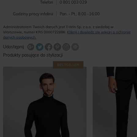
Telefon
0 801 003 029
Godziny pracy infolinii
Pon. - Pt.: 8:00 -16:00
Administratorem Twoich danych jest T-Win Sp. z o.o. z siedzibą w
Warszawie, numer KRS 0000722886.
Kliknij i dowiedz się więcej o ochronie
danych osobowych.
Udostępnij na Twitterze
Wyślij znajomemu
Udostępnij
Share Facebook
Udostępnij na Google+
Udostępnij na Google+
Udostępnij na Google+
Produkty pasujące do stylizacji
BESTSELLER