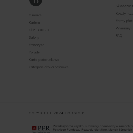
Składanie
Koszty i c
O marce
Formy płat
Kariera
Wymiany i
Klub BORGIO
FAQ
Salony
Franczyza
Porady
Karta podarunkowa
Kategorie okolicznościowe
COPYRIGHT 2024 BORGIO.PL
Przedsiębiorca uzyskał subwencji finansową w ramach 
Polskiego Funduszu Rozwoju dla Mikro, Małych i średnich 