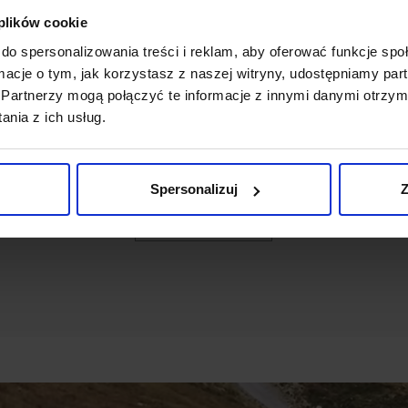
 plików cookie
OPINIE O PRODUKCIE: KRAWAT
CLASSICO KCW3 GRANATOWY
do spersonalizowania treści i reklam, aby oferować funkcje sp
ormacje o tym, jak korzystasz z naszej witryny, udostępniamy p
Partnerzy mogą połączyć te informacje z innymi danymi otrzym
Weryfikacja pochodzenia opinii nie jest dokonywana.
nia z ich usług.
Ten produkt nie ma jeszcze opinii, dodaj opinię, bądź
pierwszy!
Spersonalizuj
Z
DODAJ OPINIĘ