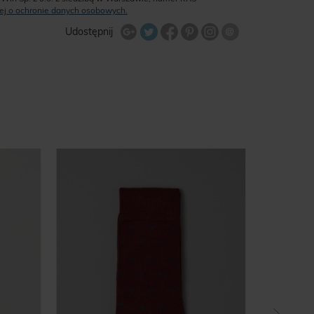
ęcej o ochronie danych osobowych.
Udostępnij na Twitterze
Wyślij znajome
Udostępnij
Share Facebook
Udostępnij na Google+
Udostępnij na Google+
Udostępnij na Google+