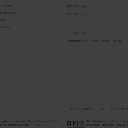
 zamówień
801 003 029
zas dostawy
22 349 99 60
ności
 zwroty
shop@borgio.pl
Poniedziałek - Piątek: 8:00 - 16:00
REGULAMIN
POLITYKA PR
programu rządowego„Tarcza Finansowa 1.0
Przedsiębiorca uzyskał subw
Firm”, udzieloną przez PFR SA.
Polskiego Funduszu Rozwoju dl