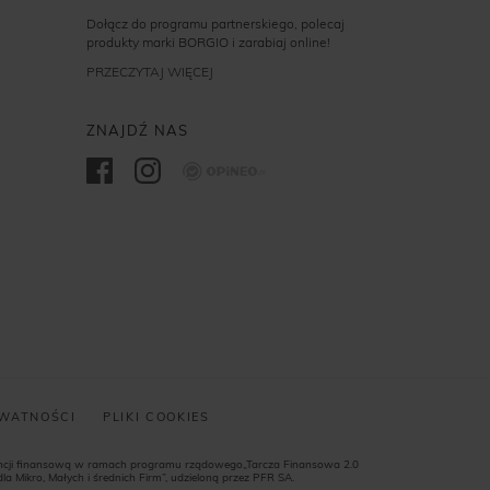
Dołącz do programu partnerskiego, polecaj
produkty marki BORGIO i zarabiaj online!
PRZECZYTAJ WIĘCEJ
ZNAJDŹ NAS
Opineo
YWATNOŚCI
PLIKI COOKIES
encji finansową w ramach programu rządowego„Tarcza Finansowa 2.0
a Mikro, Małych i średnich Firm”, udzieloną przez PFR SA.