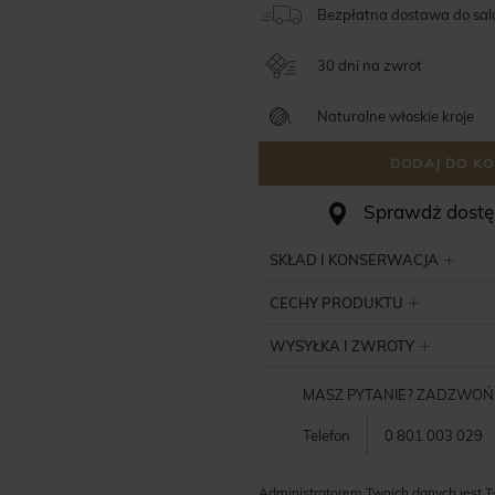
Bezpłatna dostawa do sa
30 dni na zwrot
Naturalne włoskie kroje
DODAJ DO KO
Sprawdż dostęp
SKŁAD I KONSERWACJA
CECHY PRODUKTU
WYSYŁKA I ZWROTY
MASZ PYTANIE? ZADZWOŃ
Telefon
0 801 003 029
Administratorem Twoich danych jest T