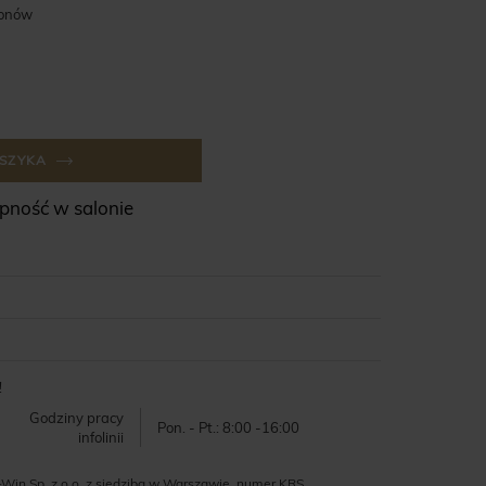
lonów
SZYKA
ność w salonie
!
Godziny pracy
Pon. - Pt.: 8:00 -16:00
infolinii
-Win Sp. z o.o. z siedzibą w Warszawie, numer KRS