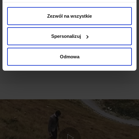
Weryfikacja pochodzenia opinii nie jest dokonywana.
Zezwól na wszystkie
Ten produkt nie ma jeszcze opinii, dodaj opinię, bądź
pierwszy!
Spersonalizuj
DODAJ OPINIĘ
Odmowa