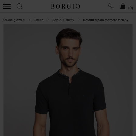
(
0
)
Strona główna
Odzież
Polo & T-shirt'y
Koszulka polo stornara zielony