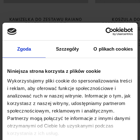
KAMIZELKA DO ZESTAWU RAIANO
KOSZULA DO
BRĄZOWA SLIM FIT
SORRENTO 00662
BRĄZOWA CL
499,00 ZŁ
199,00 ZŁ
Najniższa cena 
promocją:
Zgoda
Szczegóły
O plikach cookies
Niniejsza strona korzysta z plików cookie
Wykorzystujemy pliki cookie do spersonalizowania treści
i reklam, aby oferować funkcje społecznościowe i
analizować ruch w naszej witrynie. Informacje o tym, jak
korzystasz z naszej witryny, udostępniamy partnerom
społecznościowym, reklamowym i analitycznym.
Partnerzy mogą połączyć te informacje z innymi danymi
OPINIE O PRODUKCIE: KOSZULKA
otrzymanymi od Ciebie lub uzyskanymi podczas
POLO STORNARA ZIELONY
korzystania z ich usług.