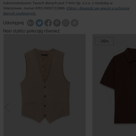
Administratorem Twoich danych jest T-Win Sp. z o.o. z siedzibą w
Warszawie, numer KRS 0000722886.
Kliknij i dowiedz się więcej o ochronie
danych osobowych.
Udostępnij na Twitterze
Wyślij znajomemu
Udostępnij
Share Facebook
Udostępnij na Google+
Udostępnij na Google+
Udostępnij na Google+
Nasi styliści polecają również:
-30
%