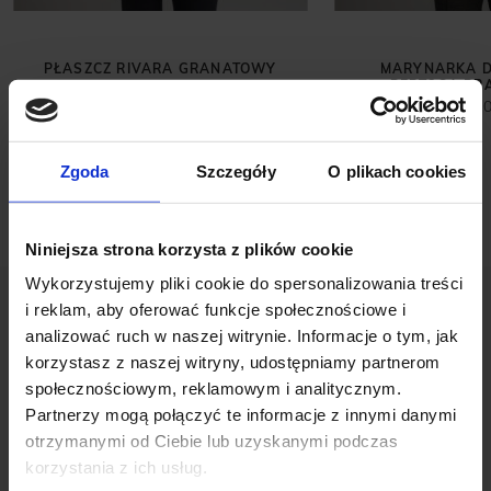
PŁASZCZ RIVARA GRANATOWY
MARYNARKA D
PERTOSA BRĄ
1 299,00 ZŁ
1 499,
Zgoda
Szczegóły
O plikach cookies
Niniejsza strona korzysta z plików cookie
Wykorzystujemy pliki cookie do spersonalizowania treści
i reklam, aby oferować funkcje społecznościowe i
analizować ruch w naszej witrynie. Informacje o tym, jak
korzystasz z naszej witryny, udostępniamy partnerom
społecznościowym, reklamowym i analitycznym.
Partnerzy mogą połączyć te informacje z innymi danymi
OPINIE O PRODUKCIE: KOSZULKA
otrzymanymi od Ciebie lub uzyskanymi podczas
POLO DUBINO ZIELONA
korzystania z ich usług.