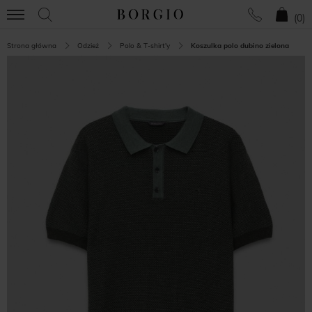
(
0
)
Strona główna
Odzież
Polo & T-shirt'y
Koszulka polo dubino zielona