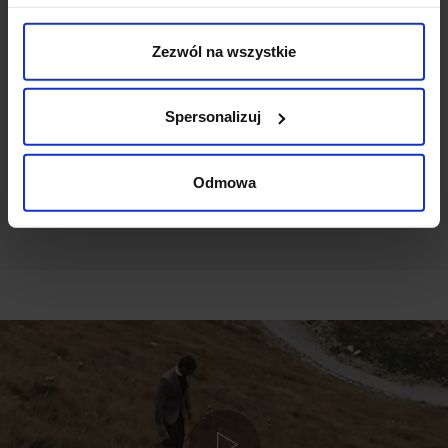
Weryfikacja pochodzenia opinii nie jest dokonywana.
Zezwól na wszystkie
Ten produkt nie ma jeszcze opinii, dodaj opinię, bądź
pierwszy!
Spersonalizuj
DODAJ OPINIĘ
Odmowa