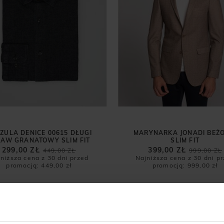
ZULA DENICE 00615 DŁUGI
MARYNARKA JONADI BEŻ
KAW GRANATOWY SLIM FIT
SLIM FIT
299,00 ZŁ
399,00 ZŁ
449,00 ZŁ
999,00 ZŁ
niższa cena z 30 dni przed
Najniższa cena z 30 dni p
promocją:
449,00 zł
promocją:
999,00 zł