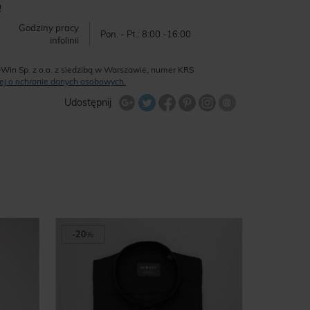
!
Godziny pracy
Pon. - Pt.: 8:00 -16:00
infolinii
-Win Sp. z o.o. z siedzibą w Warszawie, numer KRS
ęcej o ochronie danych osobowych.
Udostępnij na Twitterze
Wyślij znajome
Udostępnij
Share Facebook
Udostępnij na Google+
Udostępnij na Google+
Udostępnij na Google+
-20
%