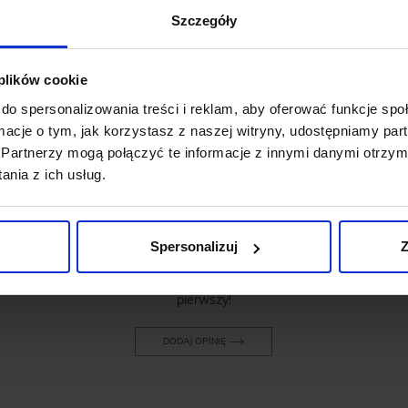
Szczegóły
 plików cookie
do spersonalizowania treści i reklam, aby oferować funkcje sp
OPINIE O PRODUKCIE: KOSZULA
ormacje o tym, jak korzystasz z naszej witryny, udostępniamy p
MOZZA 00487 NA SPINKI B1 SLIM
Partnerzy mogą połączyć te informacje z innymi danymi otrzym
FIT
nia z ich usług.
Weryfikacja pochodzenia opinii nie jest dokonywana.
Spersonalizuj
Z
Ten produkt nie ma jeszcze opinii, dodaj opinię, bądź
pierwszy!
DODAJ OPINIĘ