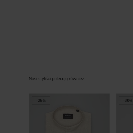
Nasi styliści polecają również:
-25
%
-30
%