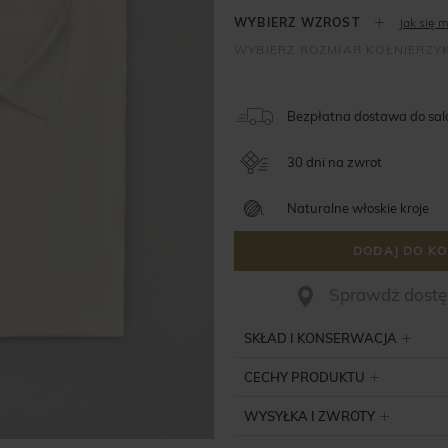
Jak się m
Bezpłatna dostawa do sa
30 dni na zwrot
Naturalne włoskie kroje
DODAJ DO KO
Sprawdż dostęp
SKŁAD I KONSERWACJA
CECHY PRODUKTU
WYSYŁKA I ZWROTY