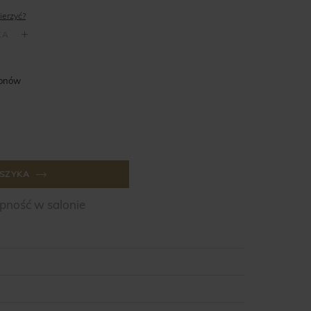
ierzyć?
lonów
SZYKA
ność w salonie