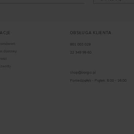
ACJE
OBSŁUGA KLIENTA
 zamówień
801 003 029
zas dostawy
22 349 99 60
ności
 zwroty
shop@borgio.pl
Poniedziałek - Piątek: 8:00 - 16:00