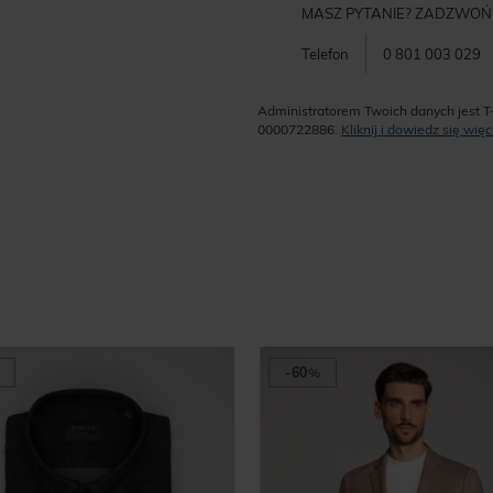
MASZ PYTANIE? ZADZWOŃ
Telefon
0 801 003 029
Administratorem Twoich danych jest T
0000722886.
Kliknij i dowiedz się wi
-60
%