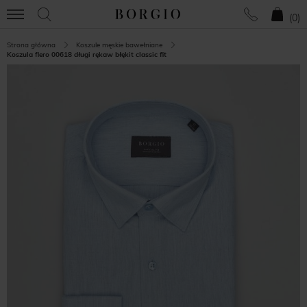
(
0
)
Strona główna
Koszule męskie bawełniane
Koszula flero 00618 długi rękaw błękit classic fit