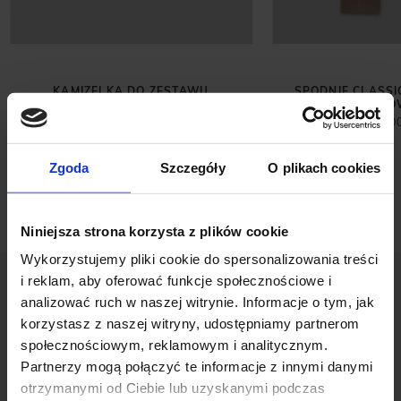
KAMIZELKA DO ZESTAWU
SPODNIE CLASSI
MALGRATE SLIM FIT BRĄZOWA
RAIANO BRĄZOW
699,00 ZŁ
499,0
Zgoda
Szczegóły
O plikach cookies
Niniejsza strona korzysta z plików cookie
Wykorzystujemy pliki cookie do spersonalizowania treści
i reklam, aby oferować funkcje społecznościowe i
analizować ruch w naszej witrynie. Informacje o tym, jak
korzystasz z naszej witryny, udostępniamy partnerom
społecznościowym, reklamowym i analitycznym.
Partnerzy mogą połączyć te informacje z innymi danymi
OPINIE O PRODUKCIE: KOSZULA
otrzymanymi od Ciebie lub uzyskanymi podczas
FLERO 00618 DŁUGI RĘKAW BŁĘKIT