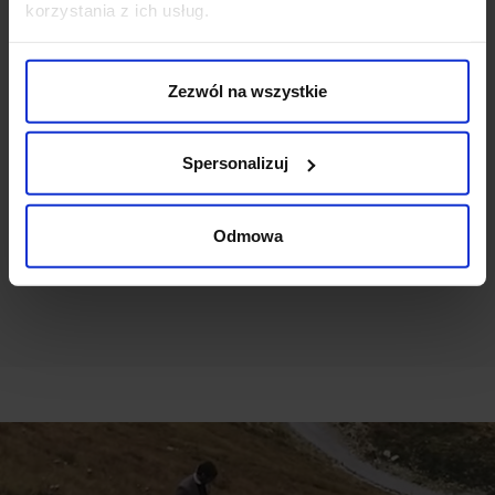
korzystania z ich usług.
CLASSIC FIT
Weryfikacja pochodzenia opinii nie jest dokonywana.
Zezwól na wszystkie
Ten produkt nie ma jeszcze opinii, dodaj opinię, bądź
Spersonalizuj
pierwszy!
Odmowa
DODAJ OPINIĘ