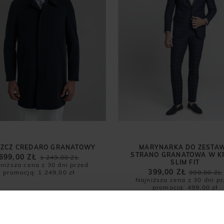
SZCZ CREDARO GRANATOWY
MARYNARKA DO ZESTA
STRANO GRANATOWA W K
699,00 ZŁ
1 249,00 ZŁ
SLIM FIT
niższa cena z 30 dni przed
399,00 ZŁ
promocją:
1 249,00 zł
999,00 ZŁ
Najniższa cena z 30 dni p
promocją:
499,00 zł