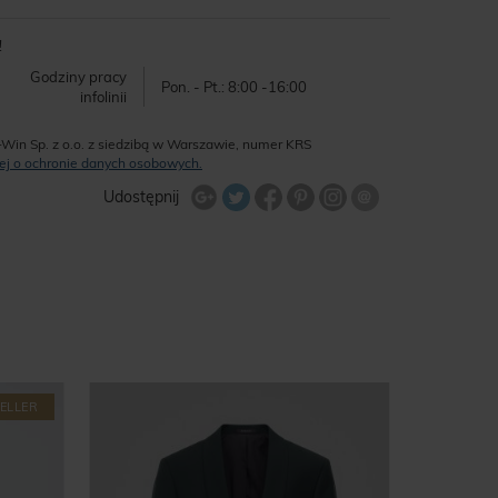
!
Godziny pracy
Pon. - Pt.: 8:00 -16:00
infolinii
-Win Sp. z o.o. z siedzibą w Warszawie, numer KRS
ęcej o ochronie danych osobowych.
Udostępnij na Twitterze
Wyślij znajome
Udostępnij
Share Facebook
Udostępnij na Google+
Udostępnij na Google+
Udostępnij na Google+
ELLER
-25
%