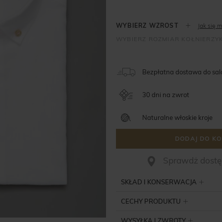
Jak się m
Bezpłatna dostawa do sa
30 dni na zwrot
Naturalne włoskie kroje
DODAJ DO KO
Sprawdż dostęp
SKŁAD I KONSERWACJA
CECHY PRODUKTU
WYSYŁKA I ZWROTY