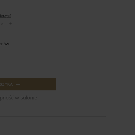
ierzyć?
lonów
SZYKA
ność w salonie