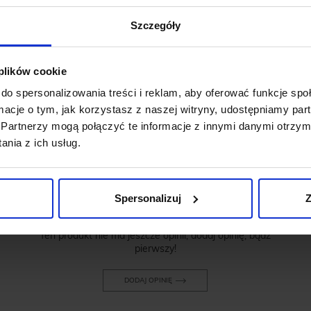
Szczegóły
 plików cookie
do spersonalizowania treści i reklam, aby oferować funkcje sp
ormacje o tym, jak korzystasz z naszej witryny, udostępniamy p
OPINIE O PRODUKCIE: KOSZULA
Partnerzy mogą połączyć te informacje z innymi danymi otrzym
CANOSA KRÓTKI RĘKAW BIAŁY
nia z ich usług.
SLIM FIT 00237
Weryfikacja pochodzenia opinii nie jest dokonywana.
Spersonalizuj
Z
Ten produkt nie ma jeszcze opinii, dodaj opinię, bądź
pierwszy!
DODAJ OPINIĘ