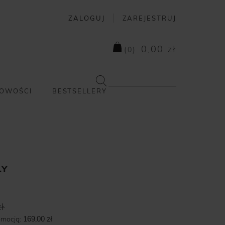
ZALOGUJ
ZAREJESTRUJ
0,00 zł
(
0
)
OWOŚCI
BESTSELLERY
ŁY
ł
omocją:
169,00 zł