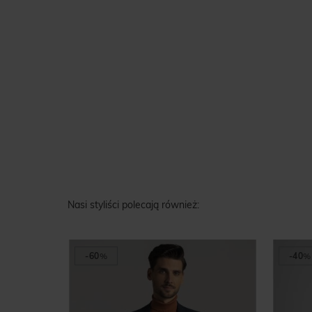
Nasi styliści polecają również:
-60
%
-40
%