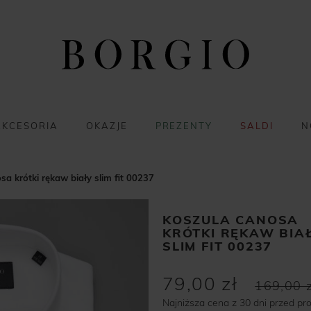
AKCESORIA
OKAZJE
PREZENTY
SALDI
N
a krótki rękaw biały slim fit 00237
KOSZULA CANOSA
KRÓTKI RĘKAW BIA
SLIM FIT 00237
79,00 zł
169,00 z
Najniższa cena z 30 dni przed pr