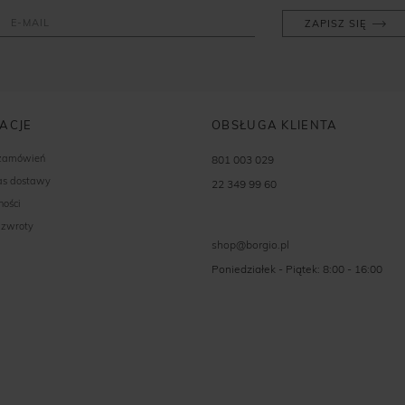
ZAPISZ SIĘ
ACJE
OBSŁUGA KLIENTA
 zamówień
801 003 029
zas dostawy
22 349 99 60
ności
 zwroty
shop@borgio.pl
Poniedziałek - Piątek: 8:00 - 16:00