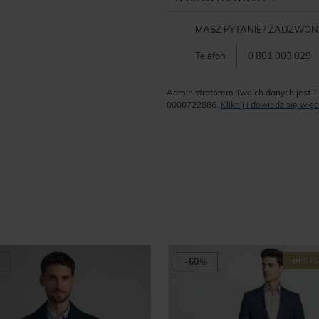
MASZ PYTANIE? ZADZWOŃ
Telefon
0 801 003 029
Administratorem Twoich danych jest T
0000722886.
Kliknij i dowiedz się wi
BESTS
-60
%