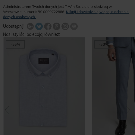
Administratorem Twoich danych jest T-Win Sp. z o.o. z siedzibą w
Warszawie, numer KRS 0000722886.
Kliknij i dowiedz się więcej o ochronie
danych osobowych.
Udostępnij na Twitterze
Wyślij znajomemu
Udostępnij
Share Facebook
Udostępnij na Google+
Udostępnij na Google+
Udostępnij na Google+
Nasi styliści polecają również:
-55
%
-50
%