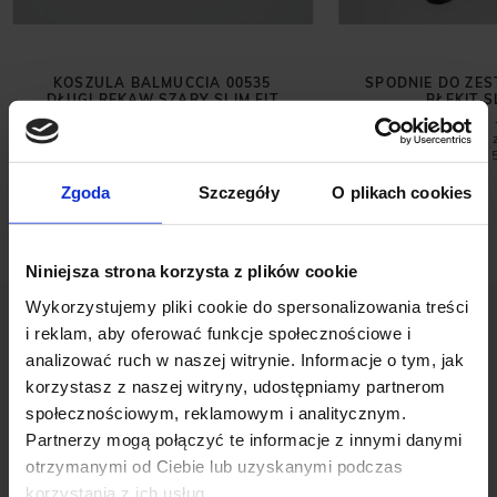
KOSZULA BALMUCCIA 00535
SPODNIE DO ZE
DŁUGI RĘKAW SZARY SLIM FIT
BŁĘKIT S
99,00 ZŁ
299,00 ZŁ
229,00 ZŁ
Najniższa cena z 30 dni przed
Najniższa cena 
promocją:
229,00 zł
promocją:
Zgoda
Szczegóły
O plikach cookies
Niniejsza strona korzysta z plików cookie
Wykorzystujemy pliki cookie do spersonalizowania treści
i reklam, aby oferować funkcje społecznościowe i
analizować ruch w naszej witrynie. Informacje o tym, jak
korzystasz z naszej witryny, udostępniamy partnerom
społecznościowym, reklamowym i analitycznym.
OPINIE O PRODUKCIE: KOSZULA
Partnerzy mogą połączyć te informacje z innymi danymi
ATELLA 00672 DŁUGI RĘKAW BIAŁA
otrzymanymi od Ciebie lub uzyskanymi podczas
SLIM FIT
korzystania z ich usług.