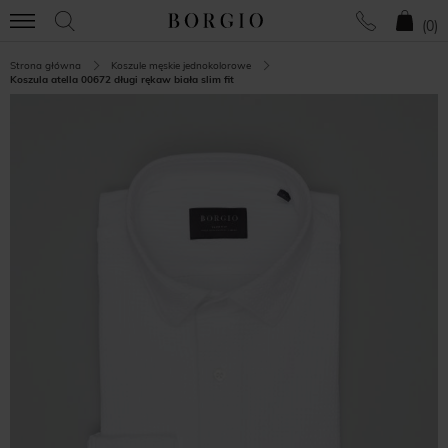
(
0
)
Strona główna
Koszule męskie jednokolorowe
Koszula atella 00672 długi rękaw biała slim fit