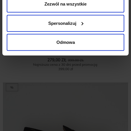
Zezwól na wszystkie
Spersonalizuj
Odmowa
GRANATOWE MOKASYNY
ZAMSZOWE F304
279,00 ZŁ
399,00 ZŁ
Najniższa cena z 30 dni przed promocją:
399,00 zł
%