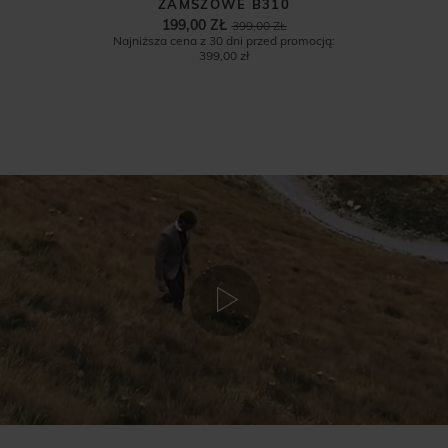
ZAMSZOWE B310
199,00 ZŁ
399,00 ZŁ
Najniższa cena z 30 dni przed promocją:
399,00 zł