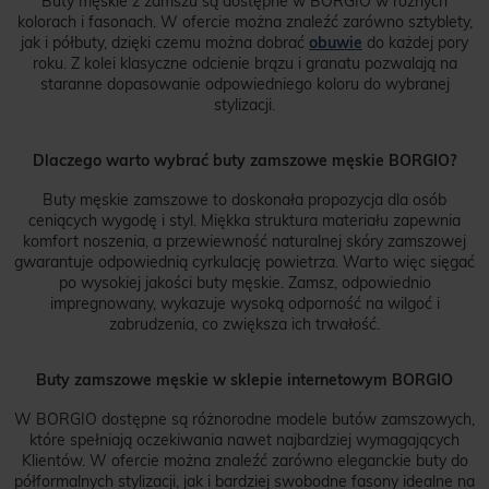
Buty męskie z zamszu są dostępne w BORGIO w różnych
kolorach i fasonach. W ofercie można znaleźć zarówno sztyblety,
jak i półbuty, dzięki czemu można dobrać
obuwie
do każdej pory
roku. Z kolei klasyczne odcienie brązu i granatu pozwalają na
staranne dopasowanie odpowiedniego koloru do wybranej
stylizacji.
Dlaczego warto wybrać buty zamszowe męskie BORGIO?
Buty męskie zamszowe to doskonała propozycja dla osób
ceniących wygodę i styl. Miękka struktura materiału zapewnia
komfort noszenia, a przewiewność naturalnej skóry zamszowej
gwarantuje odpowiednią cyrkulację powietrza. Warto więc sięgać
po wysokiej jakości buty męskie. Zamsz, odpowiednio
impregnowany, wykazuje wysoką odporność na wilgoć i
zabrudzenia, co zwiększa ich trwałość.
Buty zamszowe męskie w sklepie internetowym BORGIO
W BORGIO dostępne są różnorodne modele butów zamszowych,
które spełniają oczekiwania nawet najbardziej wymagających
Klientów. W ofercie można znaleźć zarówno eleganckie buty do
półformalnych stylizacji, jak i bardziej swobodne fasony idealne na