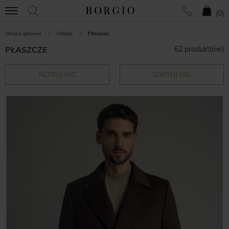
(
0
)
Strona główna
Odzież
Płaszcze
PŁASZCZE
62 produkt(ów)
FILTRUJ WG
SORTUJ WG