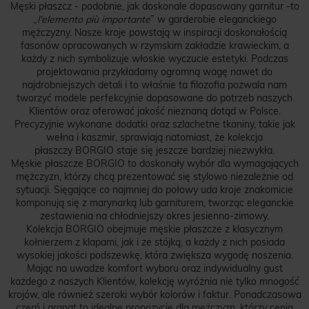
Męski płaszcz - podobnie, jak doskonale dopasowany garnitur -to
„
l'elemento più importante
” w garderobie eleganckiego
mężczyzny. Nasze kroje powstają w inspiracji doskonałością
fasonów opracowanych w rzymskim zakładzie krawieckim, a
każdy z nich symbolizuje włoskie wyczucie estetyki. Podczas
projektowania przykładamy ogromną wagę nawet do
najdrobniejszych detali i to właśnie ta filozofia pozwala nam
tworzyć modele perfekcyjnie dopasowane do potrzeb naszych
Klientów oraz oferować jakość nieznaną dotąd w Polsce.
Precyzyjnie wykonane dodatki oraz szlachetne tkaniny, takie jak
wełna i kaszmir, sprawiają natomiast, że kolekcja
płaszczy BORGIO staje się jeszcze bardziej niezwykła.
Męskie płaszcze BORGIO to doskonały wybór dla wymagających
mężczyzn, którzy chcą prezentować się stylowo niezależnie od
sytuacji. Sięgające co najmniej do połowy uda kroje znakomicie
komponują się z marynarką lub garniturem, tworząc eleganckie
zestawienia na chłodniejszy okres jesienno-zimowy.
Kolekcja BORGIO obejmuje męskie płaszcze z klasycznym
kołnierzem z klapami, jak i ze stójką, a każdy z nich posiada
wysokiej jakości podszewkę, która zwiększa wygodę noszenia.
Mając na uwadze komfort wyboru oraz indywidualny gust
każdego z naszych Klientów, kolekcję wyróżnia nie tylko mnogość
krojów, ale również szeroki wybór kolorów i faktur. Ponadczasowa
czerń i granat to idealne propozycje dla mężczyzn, którzy cenią