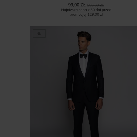
99,00 ZŁ
299,00 ZŁ
Najniższa cena z 30 dni przed
promocją:
129,00 zł
%