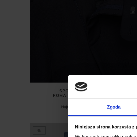
SPODNIE DO ZESTAWU
ROMA GRANATOWY SLIM FIT
99,00 ZŁ
399,00 ZŁ
Najniższa cena z 30 dni przed
Zgoda
promocją:
129,00 zł
Niniejsza strona korzysta z
%
Wykorzystujemy pliki cookie 