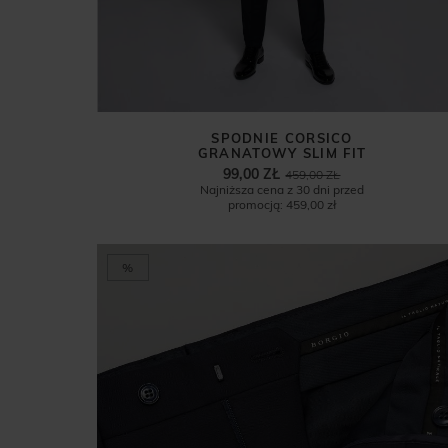
SPODNIE CORSICO
GRANATOWY SLIM FIT
99,00 ZŁ
459,00 ZŁ
Najniższa cena z 30 dni przed
promocją:
459,00 zł
%