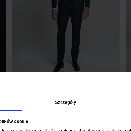
SPODNIE SMOKINGOWE DO
ZESTAWU CORTALE
GRANATOWY SLIM FIT
99,00 ZŁ
399,00 ZŁ
Szczegóły
Najniższa cena z 30 dni przed
promocją:
399,00 zł
 plików cookie
%
do spersonalizowania treści i reklam, aby oferować funkcje sp