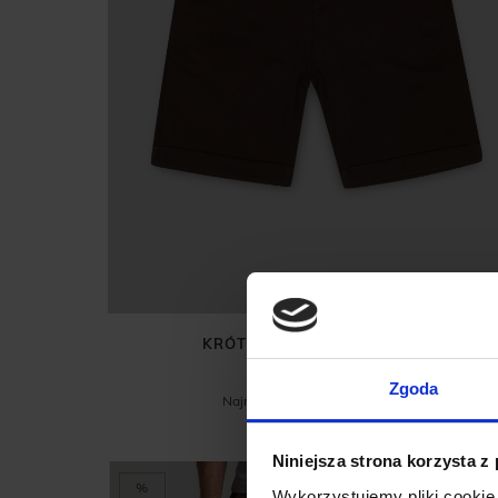
KRÓTKIE SPODENKI MENFI
BRĄZOWE
99,00 ZŁ
229,00 ZŁ
Zgoda
Najniższa cena z 30 dni przed
promocją:
229,00 zł
Niniejsza strona korzysta z
%
Wykorzystujemy pliki cookie 