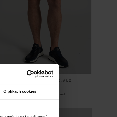
KRÓTKIE SPODENKI SOLANO
CZARNE
99,00 ZŁ
199,00 ZŁ
O plikach cookies
Najniższa cena z 30 dni przed
promocją:
199,00 zł
%
ołecznościowe i analizować