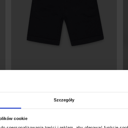
KRÓTKIE SPODENKI MENFI
GRANATOWE
99,00 ZŁ
229,00 ZŁ
Szczegóły
Najniższa cena z 30 dni przed
promocją:
229,00 zł
 plików cookie
%
do spersonalizowania treści i reklam, aby oferować funkcje sp