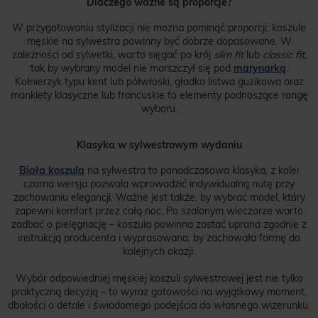
Dlaczego ważne są proporcje?
W przygotowaniu stylizacji nie można pominąć proporcji: koszule
męskie na sylwestra powinny być dobrze dopasowane. W
zależności od sylwetki, warto sięgać po krój
slim fit
lub
classic fit
,
tak by wybrany model nie marszczył się pod
marynarką
.
Kołnierzyk typu kent lub półwłoski, gładka listwa guzikowa oraz
mankiety klasyczne lub francuskie to elementy podnoszące rangę
wyboru.
Klasyka w sylwestrowym wydaniu
Biała koszula
na sylwestra to ponadczasowa klasyka, z kolei
czarna wersja pozwala wprowadzić indywidualną nutę przy
zachowaniu elegancji. Ważne jest także, by wybrać model, który
zapewni komfort przez całą noc. Po szalonym wieczorze warto
zadbać o pielęgnację – koszula powinna zostać uprana zgodnie z
instrukcją producenta i wyprasowana, by zachowała formę do
kolejnych okazji.
Wybór odpowiedniej męskiej koszuli sylwestrowej jest nie tylko
praktyczną decyzją – to wyraz gotowości na wyjątkowy moment,
dbałości o detale i świadomego podejścia do własnego wizerunku.