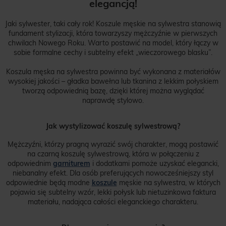
elegancją!
Jaki sylwester, taki cały rok! Koszule męskie na sylwestra stanowią
fundament stylizacji, która towarzyszy mężczyźnie w pierwszych
chwilach Nowego Roku. Warto postawić na model, który łączy w
sobie formalne cechy i subtelny efekt „wieczorowego blasku”.
Koszula męska na sylwestra powinna być wykonana z materiałów
wysokiej jakości – gładka bawełna lub tkanina z lekkim połyskiem
tworzą odpowiednią bazę, dzięki której można wyglądać
naprawdę stylowo.
Jak wystylizować koszulę sylwestrową?
Mężczyźni, którzy pragną wyrazić swój charakter, mogą postawić
na czarną koszulę sylwestrową, która w połączeniu z
odpowiednim
garniturem
i dodatkami pomoże uzyskać elegancki,
niebanalny efekt. Dla osób preferujących nowocześniejszy styl
odpowiednie będą modne
koszule
męskie na sylwestra, w których
pojawia się subtelny wzór, lekki połysk lub nietuzinkowa faktura
materiału, nadająca całości eleganckiego charakteru.