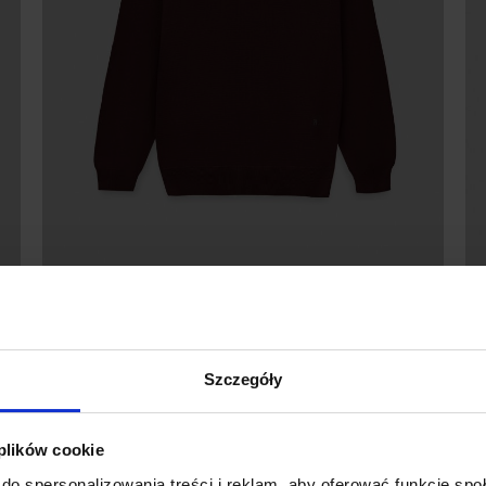
SWETER MĘSKI GROTTOLE
PÓŁGOLF BORDOWY
269,00 ZŁ
Szczegóły
 plików cookie
BESTSELLER
do spersonalizowania treści i reklam, aby oferować funkcje sp