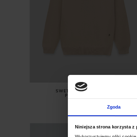
SWETER MĘSKI GROTTOLE
PÓŁGOLF BEŻOWY
269,00 ZŁ
Zgoda
Niniejsza strona korzysta z
BESTSELLER
Wykorzystujemy pliki cookie 