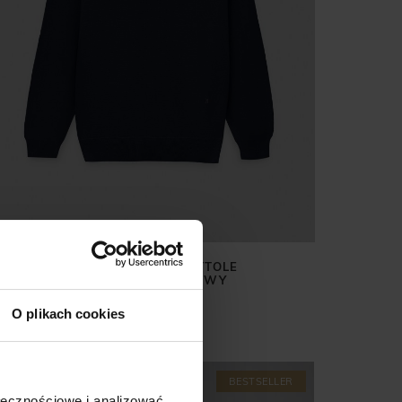
SWETER MĘSKI GROTTOLE
PÓŁGOLF GRANATOWY
269,00 ZŁ
O plikach cookies
BESTSELLER
ołecznościowe i analizować