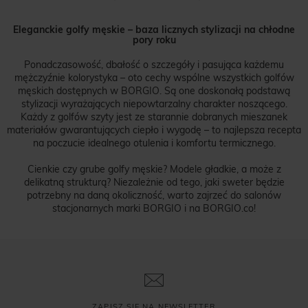
Eleganckie golfy męskie – baza licznych stylizacji na chłodne
pory roku
Ponadczasowość, dbałość o szczegóły i pasująca każdemu
mężczyźnie kolorystyka – oto cechy wspólne wszystkich golfów
męskich dostępnych w BORGIO. Są one doskonałą podstawą
stylizacji wyrażających niepowtarzalny charakter noszącego.
Każdy z golfów szyty jest ze starannie dobranych mieszanek
materiałów gwarantujących ciepło i wygodę – to najlepsza recepta
na poczucie idealnego otulenia i komfortu termicznego.
Cienkie czy grube golfy męskie? Modele gładkie, a może z
delikatną strukturą? Niezależnie od tego, jaki sweter będzie
potrzebny na daną okoliczność, warto zajrzeć do salonów
stacjonarnych marki BORGIO i na BORGIO.co!
ZAPISZ SIĘ NA NEWSLETTER