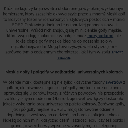
Któż nie kojarzy kroju swetra obdarzonego wysokim, wykładanym
kołnierzem, który szczelnie okrywa szyję przed zimnem? Męski golf
to klasyczny fason w różnorodnych, stylowych postaciach – marka
BORGIO stawia jednak na te najbardziej ponadczasowe i
uniwersalne. Wśród nich znajdują się m.in. cienkie golfy męskie,
które wyglądają znakomicie w połączeniu z
marynarkami
, ale
także ciepłe golfy męskie idealne do noszenia solo w
najchłodniejsze dni. Mogą towarzyszyć wielu stylizacjom –
zarówno tym o codziennym charakterze, jak i tym w stylu
smart
casual
.
Męskie golfy i półgolfy w najbardziej uniwersalnych kolorach
W ofercie marki dostępne są nie tylko klasyczne fasony
swetrów
z
golfem, ale również eleganckie półgolfy męskie, które doskonale
sprawdzą się u panów, którzy z różnych powodów nie przepadają
za klasycznymi modelami. Oba rodzaje swetrów łączy doskonała
jakość wykonania oraz uniwersalna paleta kolorów. Zarówno golfy,
jak i półgolfy męskie BORGIO mają stonowane odcienie,
dopełniające zestawy na co dzień i na bardziej oficjalne okazje.
Należą do nich m.in. klasyczna czerń i szarość, écru, czy też bordo i
granat, a więc barwy wpisane w zasady męskiej elegancji.